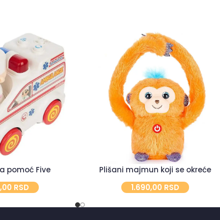
na pomoć Five
Plišani majmun koji se okreće
0,00
RSD
1.690,00
RSD