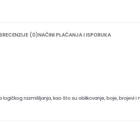
S
RECENZIJE (0)
NAČINI PLAĆANJA I ISPORUKA
gičkog razmišljanja, kao što su oblikovanje, boje, brojevi i 