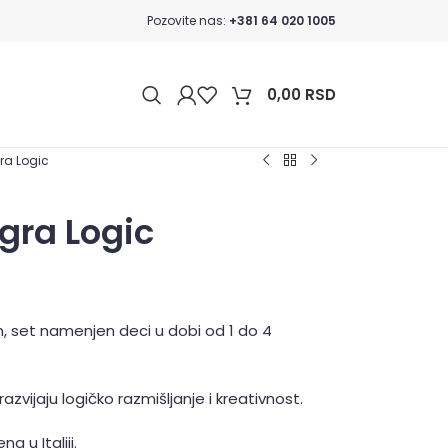
Pozovite nas:
+381 64 020 1005
0,00
RSD
gra Logic
igra Logic
, set namenjen deci u dobi od 1 do 4
azvijaju logičko razmišljanje i kreativnost.
a u Italiji.