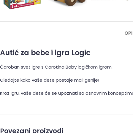
OPI
Autić za bebe i igra Logic
Čaroban svet igre s Carotina Baby logičkom igrom.
Gledajte kako vaše dete postaje mali genije!
Kroz igru, vaše dete će se upoznati sa osnovnim konceptima lo
Povezani proizvodi