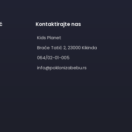
ć
Kontaktirajte nas
Kids Planet
Braće Tatić 2, 23000 Kikinda
064/02-01-005
info@poklonizabebu.rs