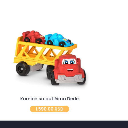
Kamion sa autićima Dede
Raku
1.590,00
RSD
2.