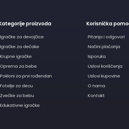
Kategorije proizvoda
Korisnička pomo
Igračke za devojčice
Pitanja i odgovori
Igračke za dečake
Načini plaćanja
Krupne igračke
Isporuka
Oprema za bebe
Uslovi korišćenja
Pokloni za prvi rođendan
Uslovi kupovine
Fotelje za decu
O nama
Zvečke za bebu
Kontakt
Edukativne igračke