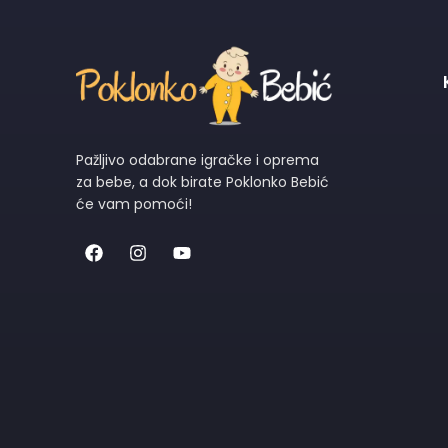
Pažljivo odabrane igračke i oprema
za bebe, a dok birate Poklonko Bebić
će vam pomoći!