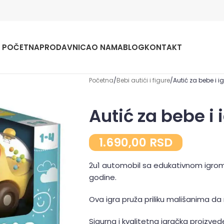
POČETNA
PRODAVNICA
O NAMA
BLOG
KONTAKT
Početna
Bebi autići i figure
Autić za bebe i i
Autić za bebe i 
1.690,00
RSD
2u1 automobil sa edukativnom igrom
godine.
Ova igra pruža priliku mališanima da r
Sigurna i kvalitetna igračka proizveden