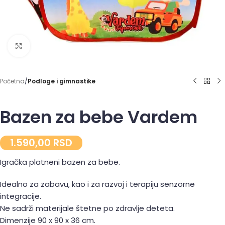
Click to enlarge
Početna
Podloge i gimnastike
Bazen za bebe Vardem
1.590,00
RSD
Igračka platneni bazen za bebe.
Idealno za zabavu, kao i za razvoj i terapiju senzorne
integracije.
Ne sadrži materijale štetne po zdravlje deteta.
Dimenzije 90 x 90 x 36 cm.