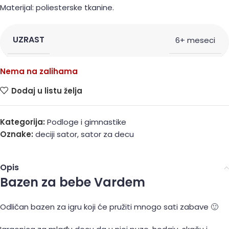
Materijal: poliesterske tkanine.
UZRAST
6+ meseci
Nema na zalihama
Dodaj u listu želja
Kategorija:
Podloge i gimnastike
Oznake:
deciji sator
,
sator za decu
Opis
Bazen za bebe Vardem
Odličan bazen za igru koji će pružiti mnogo sati zabave 🙂