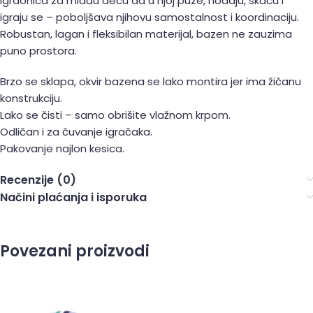
Igraonica za mlađu decu da u njoj puze, hodaju, skaču i
igraju se – poboljšava njihovu samostalnost i koordinaciju.
Robustan, lagan i fleksibilan materijal, bazen ne zauzima
puno prostora.
Brzo se sklapa, okvir bazena se lako montira jer ima žičanu
konstrukciju.
Lako se čisti – samo obrišite vlažnom krpom.
Odličan i za čuvanje igračaka.
Pakovanje najlon kesica.
Recenzije (0)
Načini plaćanja i isporuka
Povezani proizvodi