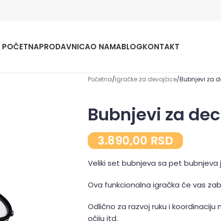
POČETNA
PRODAVNICA
O NAMA
BLOG
KONTAKT
Početna
Igračke za devojčice
Bubnjevi za 
Bubnjevi za de
3.890,00
RSD
Veliki set bubnjeva sa pet bubnjeva 
Ova funkcionalna igračka će vas zab
Odlično za razvoj ruku i koordinaciju 
očiju itd.