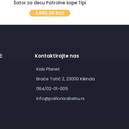
Šator za decu Patrolne šape Tipi
Dečij
3.890,00
RSD
4.
ć
Kontaktirajte nas
Kids Planet
Braće Tatić 2, 23000 Kikinda
064/02-01-005
info@poklonizabebu.rs