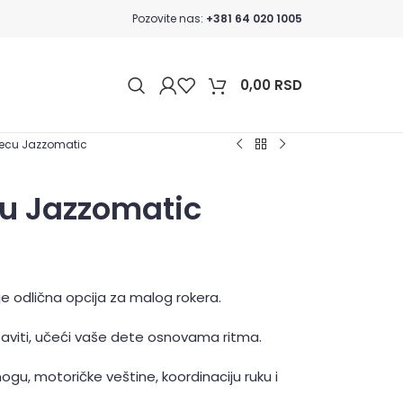
Pozovite nas:
+381 64 020 1005
0,00
RSD
decu Jazzomatic
cu Jazzomatic
je odlična opcija za malog rokera.
aviti, učeći vaše dete osnovama ritma.
nogu, motoričke veštine, koordinaciju ruku i