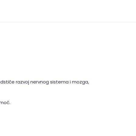
podstiče razvoj nervnog sistema i mozga,
moć.