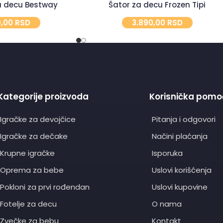
a decu Bestway
Šator za decu Frozen Tipi
0,00
RSD
3.890,00
RSD
Kategorije proizvoda
Korisnička pomo
Igračke za devojčice
Pitanja i odgovori
Igračke za dečake
Načini plaćanja
Krupne igračke
Isporuka
Oprema za bebe
Uslovi korišćenja
Pokloni za prvi rođendan
Uslovi kupovine
Fotelje za decu
O nama
Zvečke za bebu
Kontakt