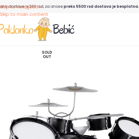
Skip to navigation
ena dostave je 390 rsd, za iznose
preko 5500 rsd dostava je besplatna.
Skip to main content
SOLD
OUT