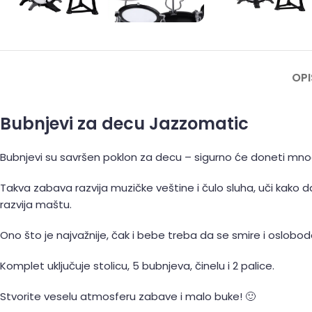
OPI
Bubnjevi za decu Jazzomatic
Bubnjevi su savršen poklon za decu – sigurno će doneti mno
Takva zabava razvija muzičke veštine i čulo sluha, uči kako 
razvija maštu.
Ono što je najvažnije, čak i bebe treba da se smire i oslobod
Komplet uključuje stolicu, 5 bubnjeva, činelu i 2 palice.
Stvorite veselu atmosferu zabave i malo buke! 🙂