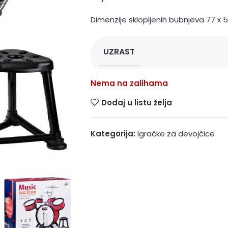
Dimenzije sklopljenih bubnjeva 77 x 
UZRAST
Nema na zalihama
Dodaj u listu želja
Kategorija:
Igračke za devojčice