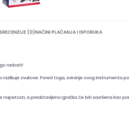
S
RECENZIJE (0)
NAČINI PLAĆANJA I ISPORUKA
go radosti!
da razlikuje zvukove. Pored toga, sviranje ovog instrumenta 
e napetosti, a predstavljena igračka će biti savršena kao po