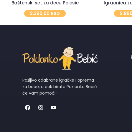
Baštenski set za decu Polesie
Igraonica z
2.390,00
RSD
2.89
Pažljivo odabrane igračke i oprema
za bebe, a dok birate Poklonko Bebić
će vam pomoći!