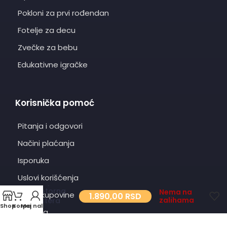
Pokloni za prvi rođendan
Fotelje za decu
Zvečke za bebu
Edukativne igračke
Korisnička pomoć
Pitanja i odgovori
Načini plaćanja
Isporuka
Uslovi korišćenja
Dečija
motorna
Nema na
Uslovi kupovine
1.890,00
RSD
zalihama
testera
Shop
Korpa
Moj nalog
Green
O nama