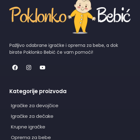
Pažljivo odabrane igračke i oprema za bebe, a dok
birate Poklonko Bebić će vam pomoći!
Kategorije proizvoda
Igračke za devojčice
Igračke za dečake
Krupne igračke
Oprema za bebe