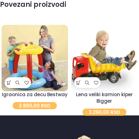
Povezani proizvodi
Igraonica za decu Bestway
Lena veliki kamion kiper
Bigger
2.890,00
RSD
3.290,00
RSD