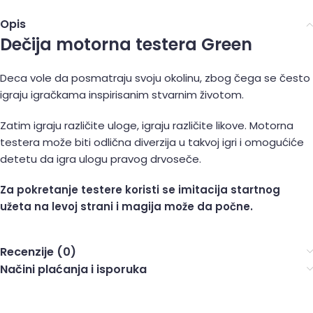
Opis
Dečija motorna testera Green
Deca vole da posmatraju svoju okolinu, zbog čega se često
igraju igračkama inspirisanim stvarnim životom.
Zatim igraju različite uloge, igraju različite likove. Motorna
testera može biti odlična diverzija u takvoj igri i omogućiće
detetu da igra ulogu pravog drvoseče.
Za pokretanje testere koristi se imitacija startnog
užeta na levoj strani i magija može da počne.
Recenzije (0)
Načini plaćanja i isporuka