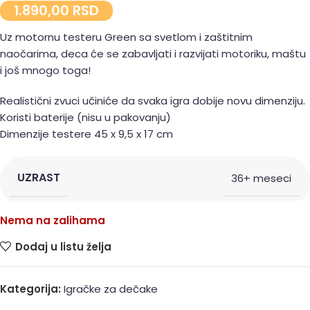
1.890,00
RSD
Uz motornu testeru Green sa svetlom i zaštitnim
naočarima, deca će se zabavljati i razvijati motoriku, maštu
i još mnogo toga!
Realistični zvuci učiniće da svaka igra dobije novu dimenziju.
Koristi baterije (nisu u pakovanju)
Dimenzije testere 45 x 9,5 x 17 cm
UZRAST
36+ meseci
Nema na zalihama
Dodaj u listu želja
Kategorija:
Igračke za dečake