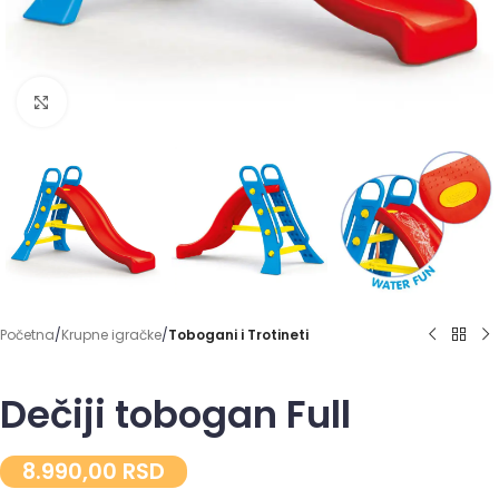
Click to enlarge
Početna
Krupne igračke
Tobogani i Trotineti
Dečiji tobogan Full
8.990,00
RSD