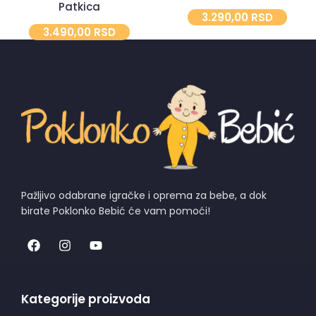
Patkica
3.290,00
RSD
3.490,00
RSD
Pažljivo odabrane igračke i oprema za bebe, a dok
birate Poklonko Bebić će vam pomoći!
Kategorije proizvoda