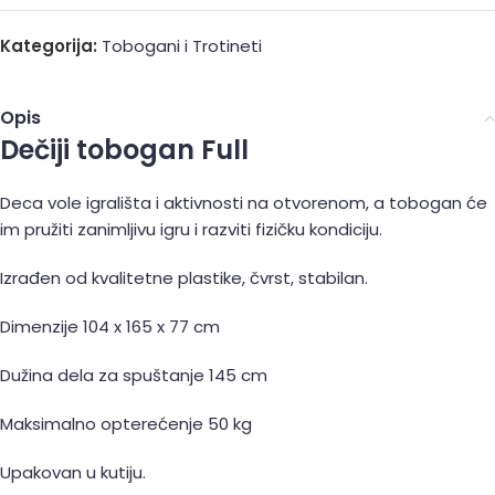
Kategorija:
Tobogani i Trotineti
Opis
Dečiji tobogan Full
Deca vole igrališta i aktivnosti na otvorenom, a tobogan će
im pružiti zanimljivu igru i razviti fizičku kondiciju.
Izrađen od kvalitetne plastike, čvrst, stabilan.
Dimenzije 104 x 165 x 77 cm
Dužina dela za spuštanje 145 cm
Maksimalno opterećenje 50 kg
Upakovan u kutiju.