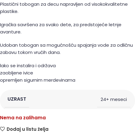
Plastični tobogan za decu napravljen od visokokvalitetne
plastike.
Igračka savršena za svako dete, za predstojeće letnje
avanture.
Udoban tobogan sa mogućnošću spajanja vode za odličnu
zabavu tokom vrućih dana.
lako se instalira i održava
zaobljene ivice
opremljen sigurnim merdevinama
UZRAST
24+ meseci
Nema na zalihama
Dodaj u listu želja