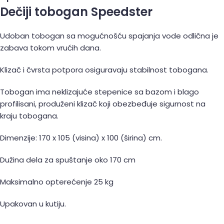
Dečiji tobogan Speedster
Udoban tobogan sa mogućnošću spajanja vode odlična je
zabava tokom vrućih dana.
Klizač i čvrsta potpora osiguravaju stabilnost tobogana.
Tobogan ima neklizajuće stepenice sa bazom i blago
profilisani, produženi klizač koji obezbeđuje sigurnost na
kraju tobogana.
Dimenzije: 170 x 105 (visina) x 100 (širina) cm.
Dužina dela za spuštanje oko 170 cm
Maksimalno opterećenje 25 kg
Upakovan u kutiju.