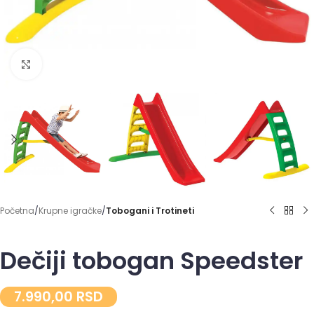
Click to enlarge
Početna
Krupne igračke
Tobogani i Trotineti
Dečiji tobogan Speedster
7.990,00
RSD