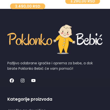
3.290,00
RSD
3.490,00
RSD
Pažljivo odabrane igračke i oprema za bebe, a dok
birate Poklonko Bebić će vam pomoći!
Kategorije proizvoda