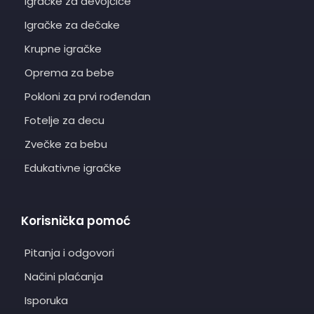
Igračke za devojčice
Igračke za dečake
Krupne igračke
Oprema za bebe
Pokloni za prvi rođendan
Fotelje za decu
Zvečke za bebu
Edukativne igračke
Korisnička pomoć
Pitanja i odgovori
Načini plaćanja
Isporuka