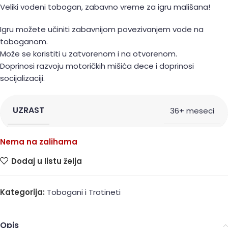
Veliki vodeni tobogan, zabavno vreme za igru mališana!
Igru možete učiniti zabavnijom povezivanjem vode na
toboganom.
Može se koristiti u zatvorenom i na otvorenom.
Doprinosi razvoju motoričkih mišića dece i doprinosi
socijalizaciji.
UZRAST
36+ meseci
Nema na zalihama
Dodaj u listu želja
Kategorija:
Tobogani i Trotineti
Opis