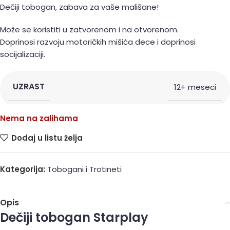
Dečiji tobogan, zabava za vaše mališane!
Može se koristiti u zatvorenom i na otvorenom.
Doprinosi razvoju motoričkih mišića dece i doprinosi
socijalizaciji.
UZRAST
12+ meseci
Nema na zalihama
Dodaj u listu želja
Kategorija:
Tobogani i Trotineti
Opis
Dečiji tobogan Starplay