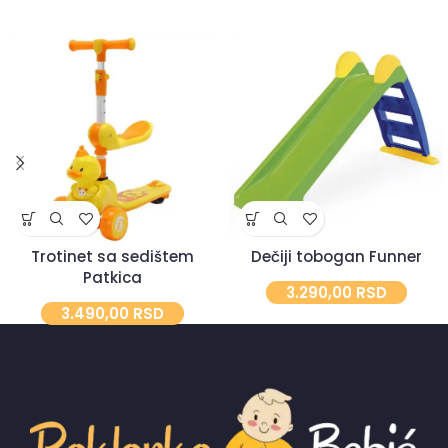
Trotinet sa sedištem
Dečiji tobogan Funner
Patkica
3.290,00
RSD
3.490,00
RSD