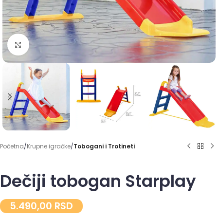
Click to enlarge
Početna
Krupne igračke
Tobogani i Trotineti
Dečiji tobogan Starplay
5.490,00
RSD