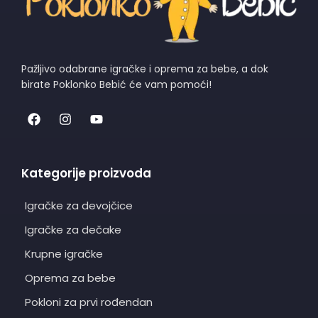
Pažljivo odabrane igračke i oprema za bebe, a dok
birate Poklonko Bebić će vam pomoći!
Kategorije proizvoda
Igračke za devojčice
Igračke za dečake
Krupne igračke
Oprema za bebe
Pokloni za prvi rođendan