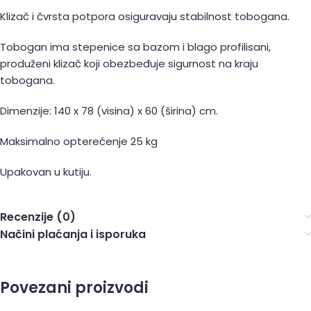
Klizač i čvrsta potpora osiguravaju stabilnost tobogana.
Tobogan ima stepenice sa bazom i blago profilisani,
produženi klizač koji obezbeđuje sigurnost na kraju
tobogana.
Dimenzije: 140 x 78 (visina) x 60 (širina) cm.
Maksimalno opterećenje 25 kg
Upakovan u kutiju.
Recenzije (0)
Načini plaćanja i isporuka
Povezani proizvodi