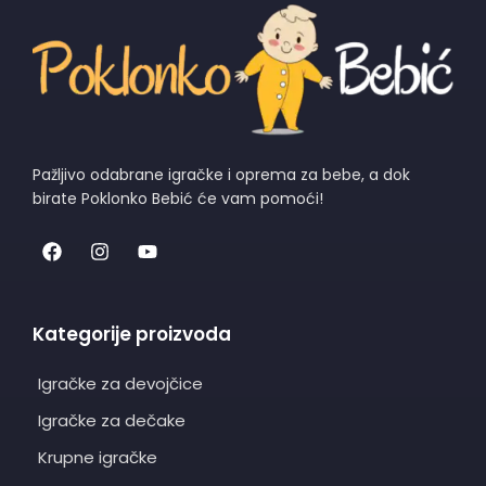
Pažljivo odabrane igračke i oprema za bebe, a dok
birate Poklonko Bebić će vam pomoći!
Kategorije proizvoda
Igračke za devojčice
Igračke za dečake
Krupne igračke