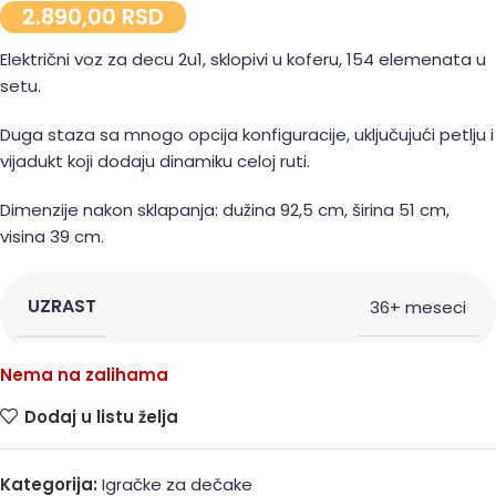
2.890,00
RSD
Električni voz za decu 2u1, sklopivi u koferu, 154 elemenata u
setu.
Duga staza sa mnogo opcija konfiguracije, uključujući petlju i
vijadukt koji dodaju dinamiku celoj ruti.
Dimenzije nakon sklapanja: dužina 92,5 cm, širina 51 cm,
visina 39 cm.
UZRAST
36+ meseci
Nema na zalihama
Dodaj u listu želja
Kategorija:
Igračke za dečake