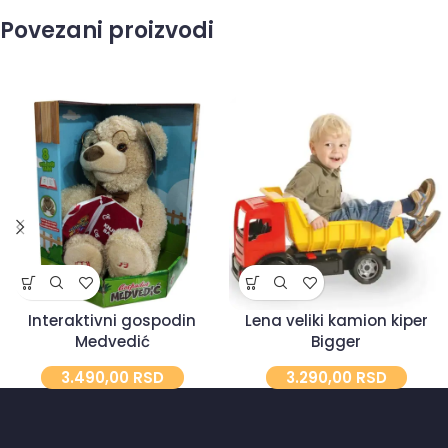
Povezani proizvodi
Interaktivni gospodin
Lena veliki kamion kiper
Medvedić
Bigger
3.490,00
RSD
3.290,00
RSD