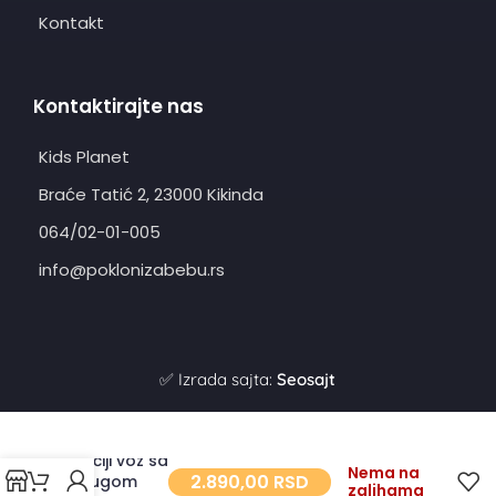
Kontakt
Kontaktirajte nas
Kids Planet
Braće Tatić 2, 23000 Kikinda
064/02-01-005
info@poklonizabebu.rs
✅ Izrada sajta:
Seosajt
Dečiji voz sa
Nema na
2.890,00
RSD
prugom
zalihama