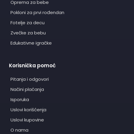
Oprema za bebe
Pokloni za prvi rođendan
Fotelje za decu
Zvečke za bebu
Edukativne igračke
Korisnička pomoć
Pitanja i odgovori
Načini plaćanja
Isporuka
Uslovi korišćenja
Uslovi kupovine
O nama