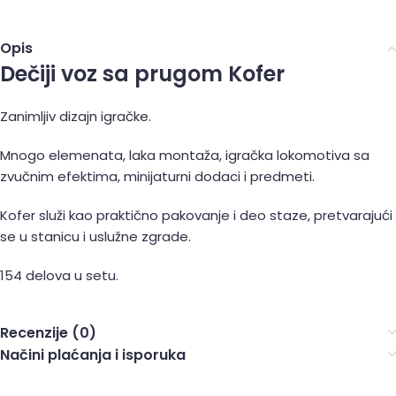
Opis
Dečiji voz sa prugom Kofer
Zanimljiv dizajn igračke.
Mnogo elemenata, laka montaža, igračka lokomotiva sa
zvučnim efektima, minijaturni dodaci i predmeti.
Kofer služi kao praktično pakovanje i deo staze, pretvarajući
se u stanicu i uslužne zgrade.
154 delova u setu.
Recenzije (0)
Načini plaćanja i isporuka