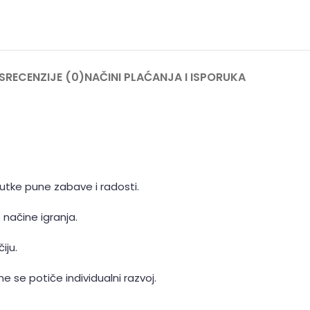
S
RECENZIJE (0)
NAČINI PLAĆANJA I ISPORUKA
utke pune zabave i radosti.
e načine igranja.
iju.
me se potiče individualni razvoj.