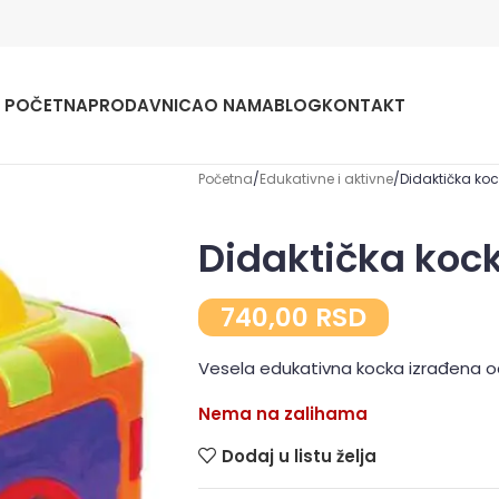
POČETNA
PRODAVNICA
O NAMA
BLOG
KONTAKT
Početna
Edukativne i aktivne
Didaktička ko
Didaktička koc
740,00
RSD
Vesela edukativna kocka izrađena od
Nema na zalihama
Dodaj u listu želja