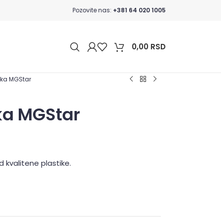
Pozovite nas:
+381 64 020 1005
0,00
RSD
cka MGStar
ka MGStar
 kvalitene plastike.