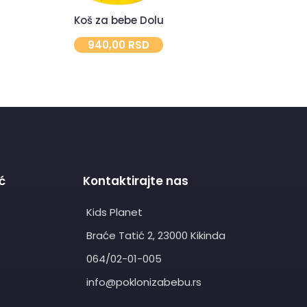
Koš za bebe Dolu
Laptop z
940,00
RSD
3.
ć
Kontaktirajte nas
Kids Planet
Braće Tatić 2, 23000 Kikinda
064/02-01-005
info@poklonizabebu.rs