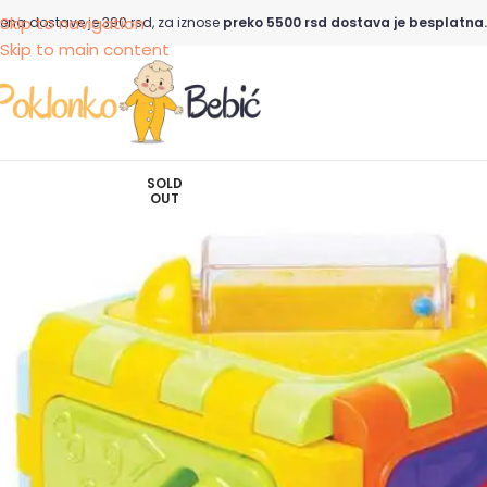
Skip to navigation
ena dostave je 390 rsd, za iznose
preko 5500 rsd dostava je besplatna.
Skip to main content
SOLD
OUT