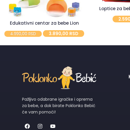
Loptice za b
2.59
Edukativni centar za bebe Lion
3.890,00
RSD
4.990,00
RSD
Pažljivo odabrane igračke i oprema
za bebe, a dok birate Poklonko Bebić
će vam pomoći!