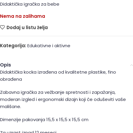
Didaktička igračka za bebe
Nema na zalihama
Dodaj u listu želja
Kategorija:
Edukativne i aktivne
Opis
Didaktička kocka izrađena od kvalitetne plastike, fino
obrađena
Zabavna igračka za vežbanje spretnosti i zapažanja,
moderan izgled i ergonomski dizajn koji će oduševiti vaše
mališane.
Dimenzije pakovanja 15,5 x 15,5 x 15,5 cm
Za uzrast iznad 12 meseci