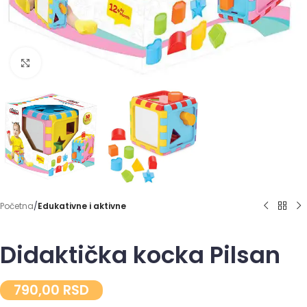
Click to enlarge
Početna
Edukativne i aktivne
Didaktička kocka Pilsan
790,00
RSD