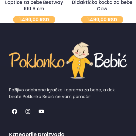
Loptice za bebe Bestway
Didaktička kocka za bebe
100 6 cm
Cow
1.490,00
RSD
1.490,00
RSD
Pažljivo odabrane igračke i oprema za bebe, a dok
birate Poklonko Bebić će vam pomoći!
Kategorije proizvoda