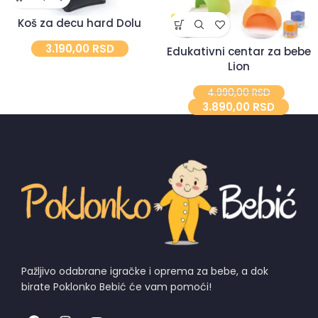
Koš za decu hard Dolu
3.190,00
RSD
Edukativni centar za bebe
Lion
4.990,00
RSD
3.890,00
RSD
Pažljivo odabrane igračke i oprema za bebe, a dok
birate Poklonko Bebić će vam pomoći!