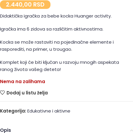
2.440,00
RSD
Didaktička igračka za bebe kocka Huanger activity.
Igračka ima 6 zidova sa različitim aktivnostima.
Kocka se može rastaviti na pojedinačne elemente i
rasporediti, na primer, u trougao.
Komplet koji će biti ključan u razvoju mnogih aspekata
ranog života vašeg deteta!
Nema na zalihama
Dodaj u listu želja
Kategorija:
Edukativne i aktivne
Opis