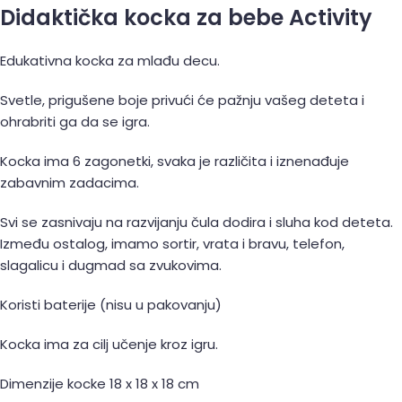
Didaktička kocka za bebe Activity
Edukativna kocka za mlađu decu.
Svetle, prigušene boje privući će pažnju vašeg deteta i
ohrabriti ga da se igra.
Kocka ima 6 zagonetki, svaka je različita i iznenađuje
zabavnim zadacima.
Svi se zasnivaju na razvijanju čula dodira i sluha kod deteta.
Između ostalog, imamo sortir, vrata i bravu, telefon,
slagalicu i dugmad sa zvukovima.
Koristi baterije (nisu u pakovanju)
Kocka ima za cilj učenje kroz igru.
Dimenzije kocke 18 x 18 x 18 cm