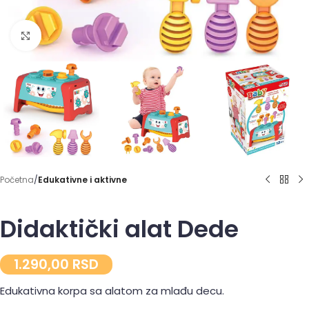
Click to enlarge
Početna
Edukativne i aktivne
Didaktički alat Dede
1.290,00
RSD
Edukativna korpa sa alatom za mlađu decu.