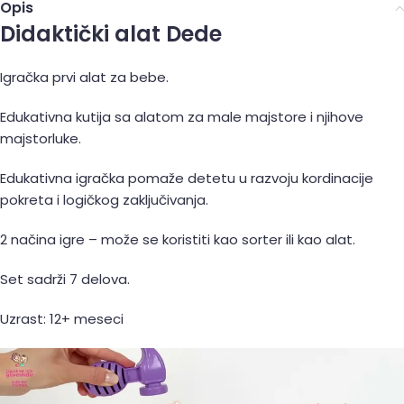
Opis
Didaktički alat Dede
Igračka prvi alat za bebe.
Edukativna kutija sa alatom za male majstore i njihove
majstorluke.
Edukativna igračka pomaže detetu u razvoju kordinacije
pokreta i logičkog zaključivanja.
2 načina igre – može se koristiti kao sorter ili kao alat.
Set sadrži 7 delova.
Uzrast: 12+ meseci