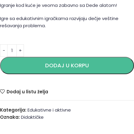
Igranje kod kuće je veoma zabavno sa Dede alatom!
Igre sa edukativnim igračkama razvijaju dečje veštine
rešavanja problema.
Alternative:
DODAJ U KORPU
Dodaj u listu želja
Kategorija:
Edukativne i aktivne
Oznaka:
Didaktičke