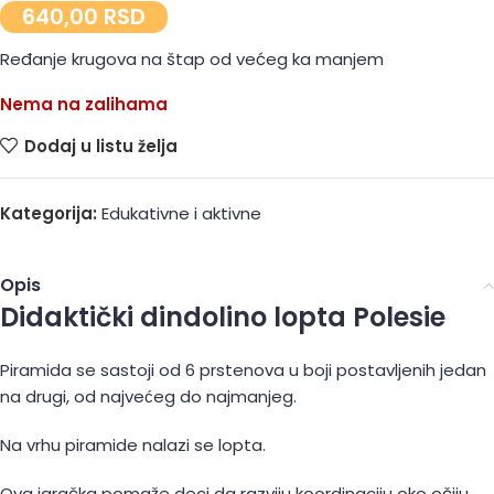
640,00
RSD
Ređanje krugova na štap od većeg ka manjem
Nema na zalihama
Dodaj u listu želja
Kategorija:
Edukativne i aktivne
Opis
Didaktički dindolino lopta Polesie
Piramida se sastoji od 6 prstenova u boji postavljenih jedan
na drugi, od najvećeg do najmanjeg.
Na vrhu piramide nalazi se lopta.
Ova igračka pomaže deci da razviju koordinaciju oko očiju.