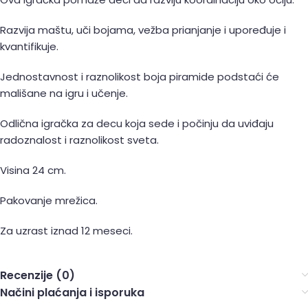
Razvija maštu, uči bojama, vežba prianjanje i upoređuje i
kvantifikuje.
Jednostavnost i raznolikost boja piramide podstaći će
mališane na igru i učenje.
Odlična igračka za decu koja sede i počinju da uviđaju
radoznalost i raznolikost sveta.
Visina 24 cm.
Pakovanje mrežica.
Za uzrast iznad 12 meseci.
Recenzije (0)
Načini plaćanja i isporuka