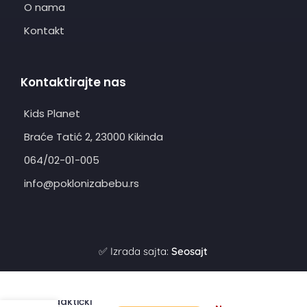
O nama
Kontakt
Kontaktirajte nas
Kids Planet
Braće Tatić 2, 23000 Kikinda
064/02-01-005
info@poklonizabebu.rs
✅ Izrada sajta:
Seosajt
Didaktički