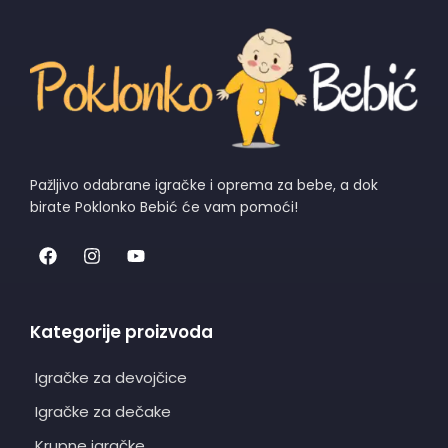
Pažljivo odabrane igračke i oprema za bebe, a dok
birate Poklonko Bebić će vam pomoći!
Kategorije proizvoda
Igračke za devojčice
Igračke za dečake
Krupne igračke