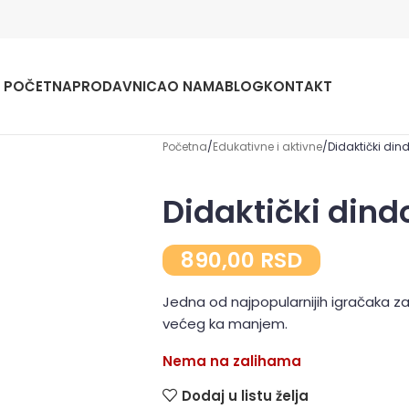
POČETNA
PRODAVNICA
O NAMA
BLOG
KONTAKT
Početna
Edukativne i aktivne
Didaktički din
Didaktički dind
890,00
RSD
Jedna od najpopularnijih igračaka z
većeg ka manjem.
Nema na zalihama
Dodaj u listu želja