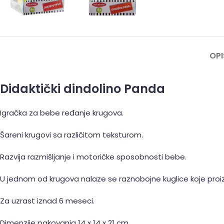
OPI
Didaktički dindolino Panda
Igračka za bebe ređanje krugova.
Šareni krugovi sa različitom teksturom.
Razvija razmišljanje i motoričke sposobnosti bebe.
U jednom od krugova nalaze se raznobojne kuglice koje proi
Za uzrast iznad 6 meseci.
Dimenzije pakovanja 14 x 14 x 21 cm