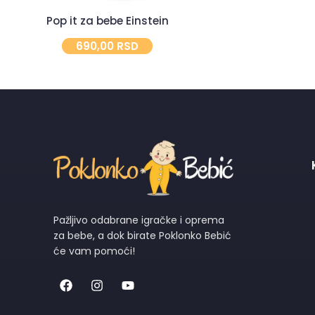
Pop it za bebe Einstein
690,00
RSD
Pažljivo odabrane igračke i oprema
za bebe, a dok birate Poklonko Bebić
će vam pomoći!