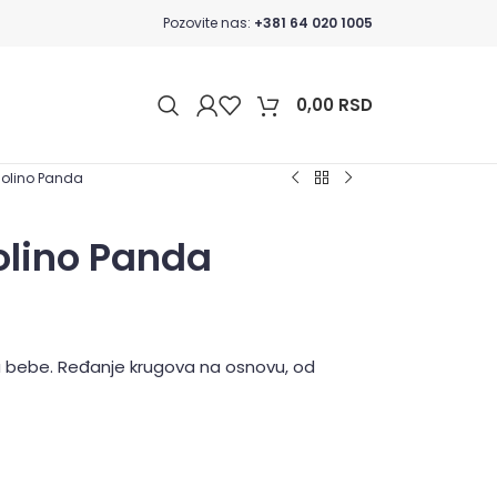
Pozovite nas:
+381 64 020 1005
0,00
RSD
dolino Panda
olino Panda
a bebe. Ređanje krugova na osnovu, od