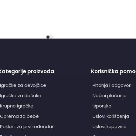
Kategorije proizvoda
Korisnička pomo
Igračke za devojčice
Pitanja i odgovori
Igračke za dečake
Načini plaćanja
Krupne igračke
Isporuka
Oprema za bebe
Uslovi korišćenja
Pokloni za prvi rođendan
Uslovi kupovine