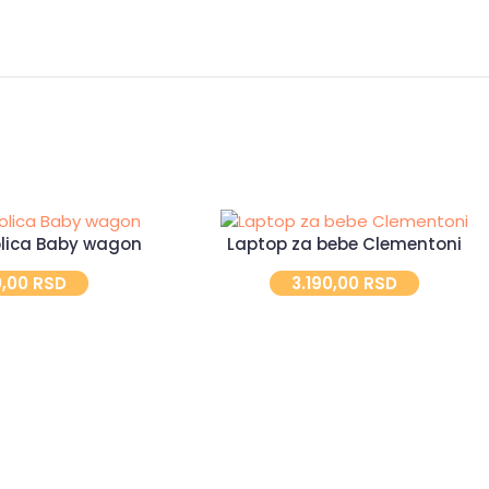
olica Baby wagon
Laptop za bebe Clementoni
0,00
RSD
3.190,00
RSD