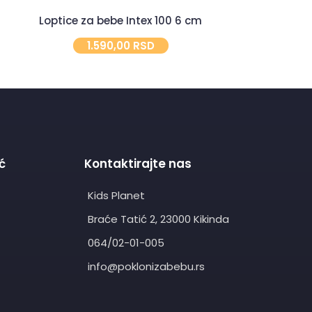
Loptice za bebe Intex 100 6 cm
Dindolin
1.590,00
RSD
1.
ć
Kontaktirajte nas
Kids Planet
Braće Tatić 2, 23000 Kikinda
064/02-01-005
info@poklonizabebu.rs