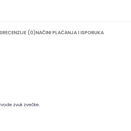
S
RECENZIJE (0)
NAČINI PLAĆANJA I ISPORUKA
zvode zvuk zvečke.