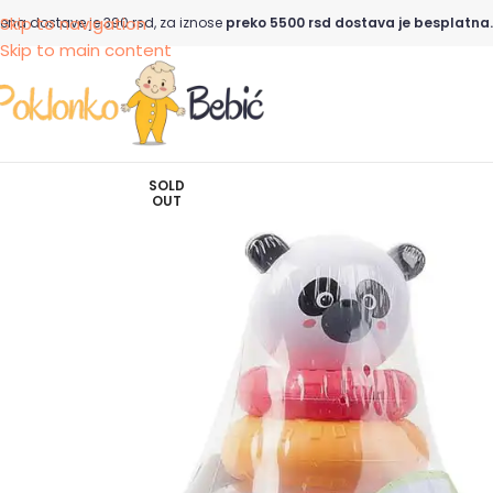
Skip to navigation
ena dostave je 390 rsd, za iznose
preko 5500 rsd dostava je besplatna.
Skip to main content
SOLD
OUT