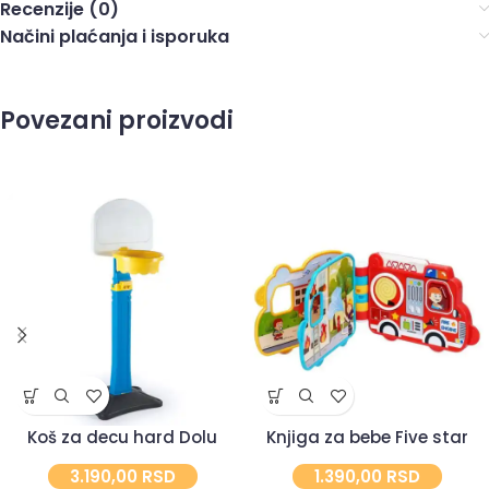
Recenzije (0)
Načini plaćanja i isporuka
Povezani proizvodi
Koš za decu hard Dolu
Knjiga za bebe Five star
3.190,00
RSD
1.390,00
RSD