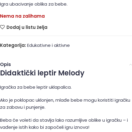
Igra ubacivanje oblika za bebe.
Nema na zalihama
Dodaj u listu želja
Kategorija:
Edukativne i aktivne
Opis
Didaktički leptir Melody
Igračka za bebe leptir uklapalica.
Ako je poklopac uklonjen, mlađe bebe mogu koristiti igračku
za zabavu i punjenje.
Beba će voleti da stavlja lako razumljive oblike u igračku – i
vađenje istih kako bi započeli igru ​​iznova!