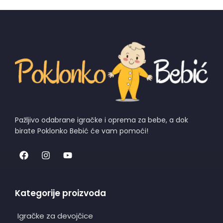
Pažljivo odabrane igračke i oprema za bebe, a dok
birate Poklonko Bebić će vam pomoći!
Kategorije proizvoda
Igračke za devojčice