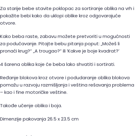
Za starije bebe stavite poklopac za sortiranje oblika na vrh i
pokažite bebi kako da uklopi oblike kroz odgovarajuće
otvore.
Kako beba raste, zabavu možete pretvoriti u mogućnosti
za podučavanje. Pitajte bebu pitanja poput: „Možeš li
pronaći krug?“ „A trougao?“ ili ‘Kakve je boje kvadrat?’
4 šarena oblika koje će beba lako shvatiti i sortirati.
Ređanje blokova kroz otvore i podudaranje oblika blokova
pomažu u razvoju razmišljanja i veština rešavanja problema
– kao i fine motoričke veštine.
Takođe učenje oblika i boja.
Dimenzije pakovanja 26.5 x 23.5 cm