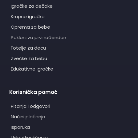
Igračke za dečake
Krupne igračke
Oprema za bebe
Pokloni za prvi rođendan
Fotelje za decu
Zvečke za bebu
Edukativne igračke
Korisnička pomoć
Pitanja i odgovori
Načini plaćanja
Isporuka
Uslovi korišćenja