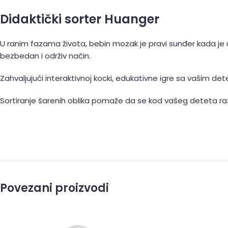
Didaktički sorter Huanger
U ranim fazama života, bebin mozak je pravi sunđer kada je u
bezbedan i održiv način.
Zahvaljujući interaktivnoj kocki, edukativne igre sa vašim de
Sortiranje šarenih oblika pomaže da se kod vašeg deteta razv
Povezani proizvodi