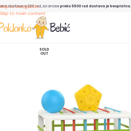
Skip to navigation
ena dostave je 390 rsd, za iznose
preko 5500 rsd dostava je besplatna.
Skip to main content
SOLD
OUT