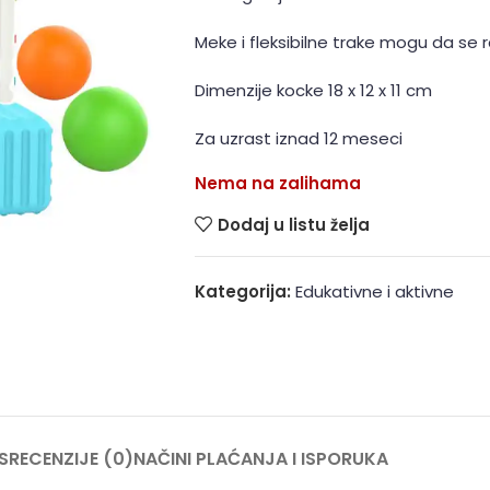
Meke i fleksibilne trake mogu da se
Dimenzije kocke 18 x 12 x 11 cm
Za uzrast iznad 12 meseci
Nema na zalihama
Dodaj u listu želja
Kategorija:
Edukativne i aktivne
S
RECENZIJE (0)
NAČINI PLAĆANJA I ISPORUKA