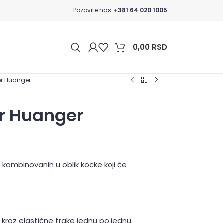
Pozovite nas:
+381 64 020 1005
0,00
RSD
ter Huanger
er Huanger
 kombinovanih u oblik kocke koji će
e kroz elastične trake jednu po jednu.