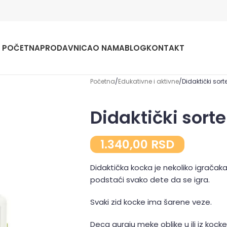
POČETNA
PRODAVNICA
O NAMA
BLOG
KONTAKT
Početna
Edukativne i aktivne
Didaktički sor
Didaktički sort
1.340,00
RSD
Didaktička kocka je nekoliko igračaka
podstaći svako dete da se igra.
Svaki zid kocke ima šarene veze.
Deca guraju meke oblike u ili iz kock