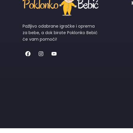
Pažljivo odabrane igračke i oprema
za bebe, a dok birate Poklonko Bebić
će vam pomoći!