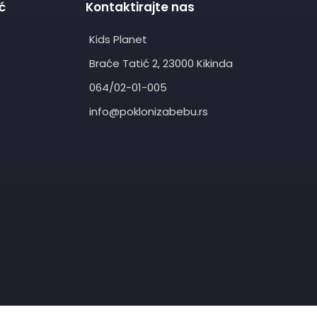
ć
Kontaktirajte nas
Kids Planet
Braće Tatić 2, 23000 Kikinda
064/02-01-005
info@poklonizabebu.rs