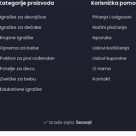
Kategorije proizvoda
Korisnička pomo
Igračke za devojčice
Pitanja i odgovori
Igračke za dečake
Načini plaćanja
Krupne igračke
Isporuka
Oprema za bebe
Uslovi korišćenja
Pokloni za prvi rođendan
Uslovi kupovine
Fotelje za decu
O nama
Zvečke za bebu
Kontakt
Edukativne igračke
✅ Izrada sajta:
Seosajt