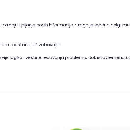
 pitanju upijanje novih informacija. Stoga je vredno osigura
tetom postaće još zabavnije!
ije logika i veštine rešavanja problema, dok istovremeno uči