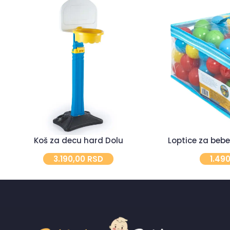
Koš za decu hard Dolu
Loptice za beb
3.190,00
RSD
1.49