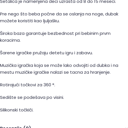
Šetalica je namenjena deci uzrasta od 8 do 15 meseci.
Pre nego što beba počne da se oslanja na noge, dubak
možete koristiti kao ljuljašku.
Široka baza garantuje bezbednost pri bebinim prvm
koracima.
Šarene igračke pružaju detetu igru i zabavu.
Muzička igračka koja se može lako odvojiti od dubka i na
mestu muzičke igračke nalazi se tacna za hranjenje.
Rotirajući točkovi za 360 °.
Sedište se podešava po visini.
Silikonski točkiči.