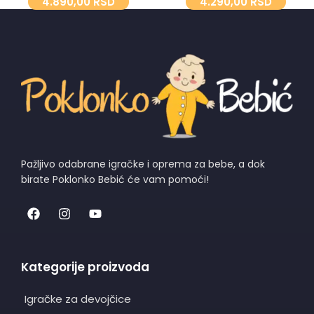
4.890,00
RSD
4.290,00
RSD
Pažljivo odabrane igračke i oprema za bebe, a dok
birate Poklonko Bebić će vam pomoći!
Kategorije proizvoda
Igračke za devojčice