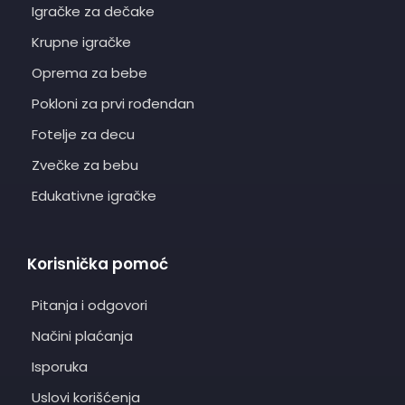
Igračke za dečake
Krupne igračke
Oprema za bebe
Pokloni za prvi rođendan
Fotelje za decu
Zvečke za bebu
Edukativne igračke
Korisnička pomoć
Pitanja i odgovori
Načini plaćanja
Isporuka
Uslovi korišćenja