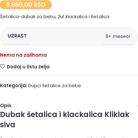
8.990,00
RSD
Šetalica-dubak za bebu, 2u1 klackalica i šetalica.
UZRAST
6+ meseci
Nema na zalihama
Dodaj u listu želja
Kategorija:
Dupci šetalice za bebe
Opis
Dubak šetalica i klackalica Kliklak
siva