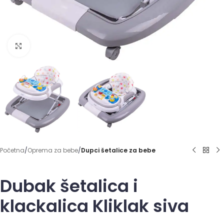
Click to enlarge
Početna
Oprema za bebe
Dupci šetalice za bebe
Dubak šetalica i
klackalica Kliklak siva