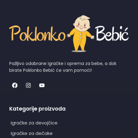
Pažljivo odabrane igračke i oprema za bebe, a dok
birate Poklonko Bebić će vam pomoći!
Kategorije proizvoda
Igračke za devojčice
Igračke za dečake