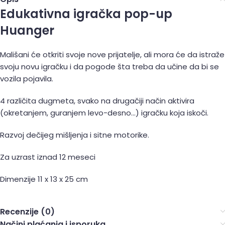
Edukativna igračka pop-up
Huanger
Mališani će otkriti svoje nove prijatelje, ali mora će da istraže
svoju novu igračku i da pogode šta treba da učine da bi se
vozila pojavila.
4 različita dugmeta, svako na drugačiji način aktivira
(okretanjem, guranjem levo-desno…) igračku koja iskoči.
Razvoj dečijeg mišljenja i sitne motorike.
Za uzrast iznad 12 meseci
Dimenzije 11 x 13 x 25 cm
Recenzije (0)
Načini plaćanja i isporuka