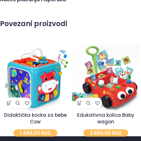
Povezani proizvodi
Didaktička kocka za bebe
Edukativna kolica Baby
Cow
wagon
1.490,00
RSD
3.890,00
RSD