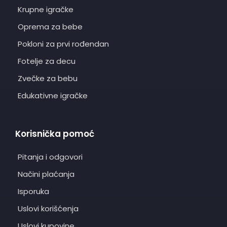
Krupne igračke
Oprema za bebe
Pokloni za prvi rođendan
Fotelje za decu
Zvečke za bebu
Edukativne igračke
Korisnička pomoć
Pitanja i odgovori
Načini plaćanja
Isporuka
Uslovi korišćenja
Uslovi kupovine