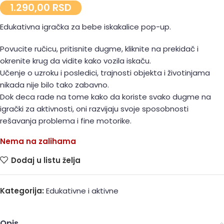
1.290,00
RSD
Edukativna igračka za bebe iskakalice pop-up.
Povucite ručicu, pritisnite dugme, kliknite na prekidač i
okrenite krug da vidite kako vozila iskaču.
Učenje o uzroku i posledici, trajnosti objekta i životinjama
nikada nije bilo tako zabavno.
Dok deca rade na tome kako da koriste svako dugme na
igrački za aktivnosti, oni razvijaju svoje sposobnosti
rešavanja problema i fine motorike.
Nema na zalihama
Dodaj u listu želja
Kategorija:
Edukativne i aktivne
Opis