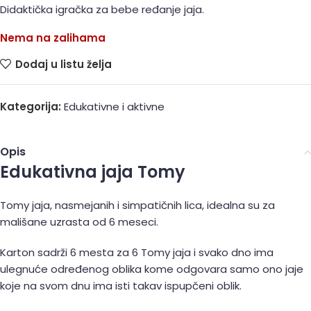
Didaktička igračka za bebe ređanje jaja.
Nema na zalihama
Dodaj u listu želja
Kategorija:
Edukativne i aktivne
Opis
Edukativna jaja Tomy
Tomy jaja, nasmejanih i simpatičnih lica, idealna su za
mališane uzrasta od 6 meseci.
Karton sadrži 6 mesta za 6 Tomy jaja i svako dno ima
ulegnuće određenog oblika kome odgovara samo ono jaje
koje na svom dnu ima isti takav ispupčeni oblik.