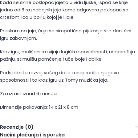
Kada se skine poklopac jajeta u vidu ljuske, ispod se krije
jedno od 6 raznobojnih jaja kome odgovara poklopac sa
crtežom lica u boji u kojoj je i jaje.
Prtiskom na jaje, čuje se simpatično pijukanje što deci čini
igru zabavnijom.
Kroz igru, mališani razvijaju logičke sposobnosti, unapređuju
pažnju, stimulišu pamćenje i uče boje i oblike.
Podstaknite razvoj vašeg deta i unapredite njegove
sposobnosti i to kroz igru uz Tomy muzička jaja.
Za uzrast iznad 6 meseci
Dimenzije pakovanja: 14 x 21 x 8 cm
Recenzije (0)
Načini plaćanja i isporuka