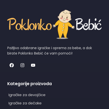
Pažljivo odabrane igračke i oprema za bebe, a dok
birate Poklonko Bebić će vam pomoći!
Kategorije proizvoda
Igračke za devojčice
Igračke za dečake