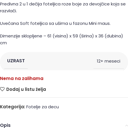
Predivna 2 u 1 dečija foteljica roze boje za devojčice koja se
razvlači.
Uvećana Soft foteljica sa ušima u fazonu Mini maus.
Dimenzije sklopljene – 61 (visina) x 59 (širina) x 36 (dubina)
cm
UZRAST
12+ meseci
Nema na zalihama
Dodaj u listu želja
Kategorija:
Fotelje za decu
Opis