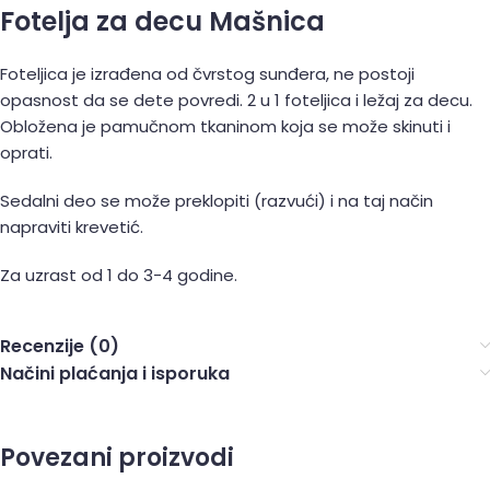
Fotelja za decu Mašnica
Foteljica je izrađena od čvrstog sunđera, ne postoji
opasnost da se dete povredi. 2 u 1 foteljica i ležaj za decu.
Obložena je pamučnom tkaninom koja se može skinuti i
oprati.
Sedalni deo se može preklopiti (razvući) i na taj način
napraviti krevetić.
Za uzrast od 1 do 3-4 godine.
Recenzije (0)
Načini plaćanja i isporuka
Povezani proizvodi