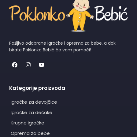
Pažljivo odabrane igračke i oprema za bebe, a dok
birate Poklonko Bebić će vam pomoći!
Kategorije proizvoda
Igračke za devojčice
Igračke za dečake
Krupne igračke
Oprema za bebe