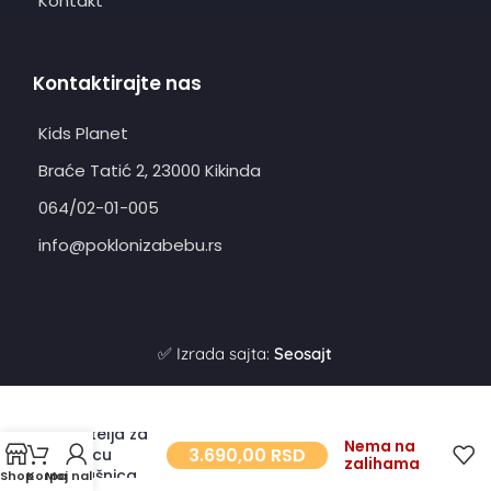
Kontakt
Kontaktirajte nas
Kids Planet
Braće Tatić 2, 23000 Kikinda
064/02-01-005
info@poklonizabebu.rs
✅ Izrada sajta:
Seosajt
Fotelja za
Nema na
3.690,00
RSD
decu
zalihama
Mašnica
Shop
Korpa
Moj nalog