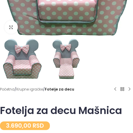
Click to enlarge
Početna
Krupne igračke
Fotelje za decu
Fotelja za decu Mašnica
3.690,00
RSD