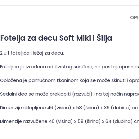
OPI
Fotelja za decu Soft Miki i Šilja
2 u 1 foteljica i ležaj za decu.
Foteljica je izrađena od čvrstog sunđera, ne postoji opasno
Obložena je pamučnom tkaninom koja se može skinuti i opra
Sedalni deo se može preklopiti (razvući) i na taj način napravi
Dimenzije sklopljene 46 (visina) x 58 (širina) x 36 (dubina) c
Dimenzije razvučene 46 (visina) x 58 (širina) x 64 (dubina) 