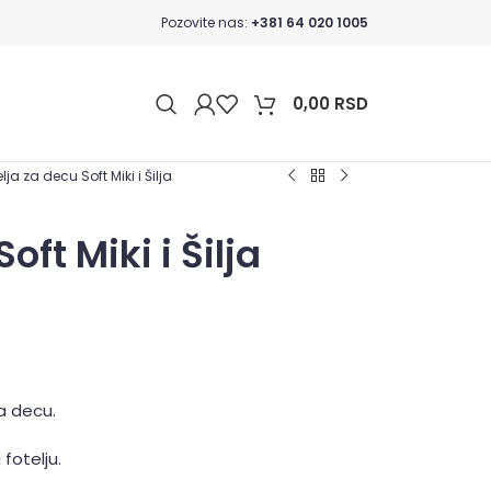
Pozovite nas:
+381 64 020 1005
0,00
RSD
lja za decu Soft Miki i Šilja
oft Miki i Šilja
a decu.
fotelju.