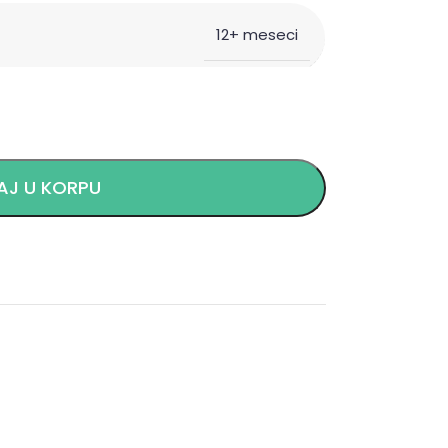
12+ meseci
J U KORPU