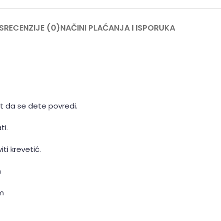
S
RECENZIJE (0)
NAČINI PLAĆANJA I ISPORUKA
st da se dete povredi.
ti.
ti krevetić.
m
cm