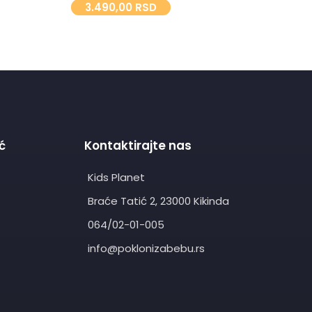
3.490,00
RSD
Dečija f
3.990,00
RS
ć
Kontaktirajte nas
Kids Planet
Braće Tatić 2, 23000 Kikinda
064/02-01-005
info@poklonizabebu.rs