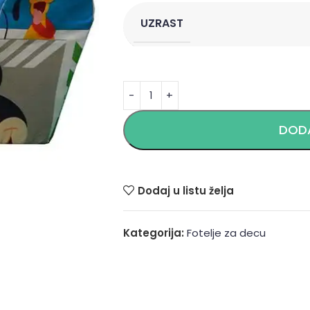
UZRAST
Alternative:
DODA
Dodaj u listu želja
Kategorija:
Fotelje za decu