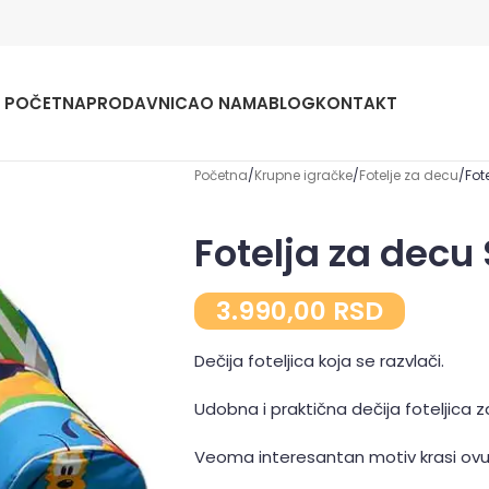
POČETNA
PRODAVNICA
O NAMA
BLOG
KONTAKT
Početna
Krupne igračke
Fotelje za decu
Fote
Fotelja za decu S
3.990,00
RSD
Dečija foteljica koja se razvlači.
Udobna i praktična dečija foteljica z
Veoma interesantan motiv krasi ovu 