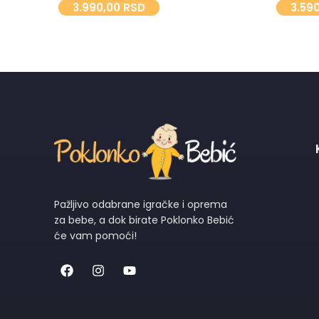
3.990,00
RSD
3.59
Pažljivo odabrane igračke i oprema
za bebe, a dok birate Poklonko Bebić
će vam pomoći!