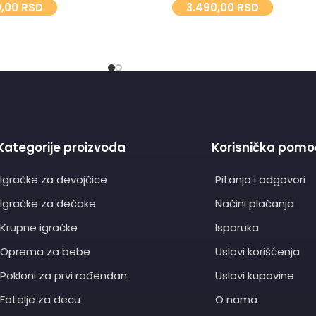
0,00
RSD
3.490,00
RSD
Kategorije proizvoda
Korisnička pomo
Igračke za devojčice
Pitanja i odgovori
Igračke za dečake
Načini plaćanja
Krupne igračke
Isporuka
Oprema za bebe
Uslovi korišćenja
Pokloni za prvi rođendan
Uslovi kupovine
Fotelje za decu
O nama