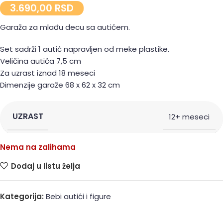
3.690,00
RSD
Garaža za mlađu decu sa autićem.
Set sadrži 1 autić napravljen od meke plastike.
Veličina autića 7,5 cm
Za uzrast iznad 18 meseci
Dimenzije garaže 68 x 62 x 32 cm
UZRAST
12+ meseci
Nema na zalihama
Dodaj u listu želja
Kategorija:
Bebi autići i figure