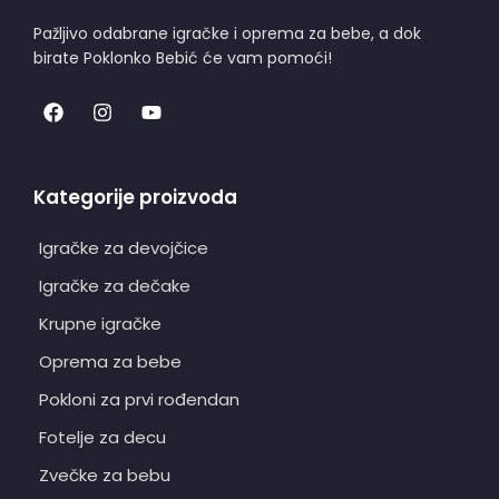
Pažljivo odabrane igračke i oprema za bebe, a dok
birate Poklonko Bebić će vam pomoći!
Kategorije proizvoda
Igračke za devojčice
Igračke za dečake
Krupne igračke
Oprema za bebe
Pokloni za prvi rođendan
Fotelje za decu
Zvečke za bebu