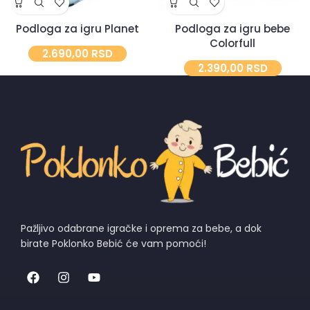
Podloga za igru Planet
Podloga za igru bebe
Colorfull
2.690,00
RSD
2.390,00
RSD
Pažljivo odabrane igračke i oprema za bebe, a dok
birate Poklonko Bebić će vam pomoći!