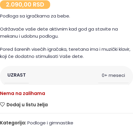
2.090,00
RSD
Podloga sa igračkama za bebe.
Održavaće vaše dete aktivnim kad god ga stavite na
mekanu i udobnu podlogu.
Pored šarenih visećih igračaka, teretana ima i muzički klavir,
koji će dodatno stimulisati Vaše dete.
UZRAST
0+ meseci
Nema na zalihama
Dodaj u listu želja
Kategorija:
Podloge i gimnastike