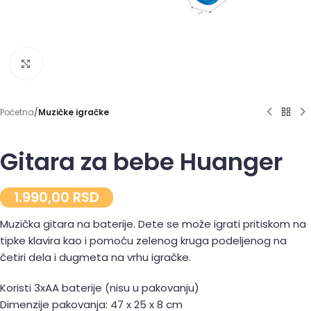
Click to enlarge
Početna
Muzičke igračke
Gitara za bebe Huanger
1.990,00
RSD
Muzička gitara na baterije. Dete se može igrati pritiskom na
tipke klavira kao i pomoću zelenog kruga podeljenog na
četiri dela i dugmeta na vrhu igračke.
Koristi 3xAA baterije (nisu u pakovanju)
Dimenzije pakovanja: 47 x 25 x 8 cm