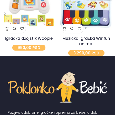
Igračka džojstik Woopie
Muzička igračka Winfun
animal
990,00
RSD
3.290,00
RSD
Pažljivo odabrane igračke i oprema za bebe, a dok