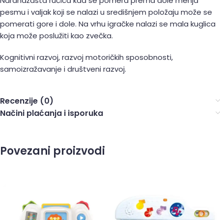
Narandžasta ručica kad se pomera prema dole menja
pesmu i valjak koji se nalazi u središnjem položaju može se
pomerati gore i dole. Na vrhu igračke nalazi se mala kuglica
koja može poslužiti kao zvečka.
Kognitivni razvoj, razvoj motoričkih sposobnosti,
samoizražavanje i društveni razvoj.
Recenzije (0)
Načini plaćanja i isporuka
Povezani proizvodi