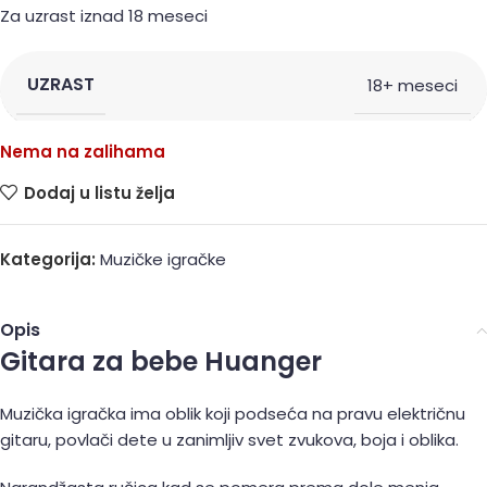
Za uzrast iznad 18 meseci
UZRAST
18+ meseci
Nema na zalihama
Dodaj u listu želja
Kategorija:
Muzičke igračke
Opis
Gitara za bebe Huanger
Muzička igračka ima oblik koji podseća na pravu električnu
gitaru, povlači dete u zanimljiv svet zvukova, boja i oblika.