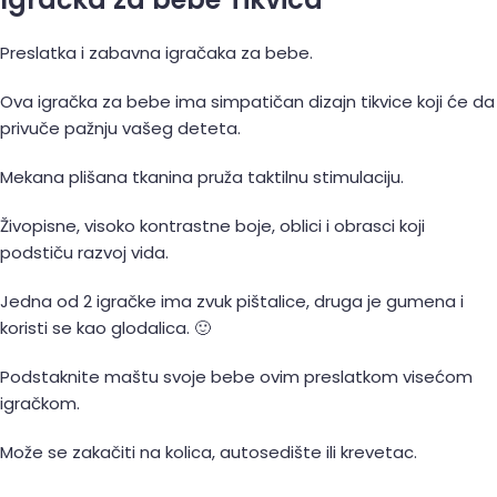
Preslatka i zabavna igračaka za bebe.
Ova igračka za bebe ima simpatičan dizajn tikvice koji će da
privuče pažnju vašeg deteta.
Mekana plišana tkanina pruža taktilnu stimulaciju.
Živopisne, visoko kontrastne boje, oblici i obrasci koji
podstiču razvoj vida.
Jedna od 2 igračke ima zvuk pištalice, druga je gumena i
koristi se kao glodalica. 🙂
Podstaknite maštu svoje bebe ovim preslatkom visećom
igračkom.
Može se zakačiti na kolica, autosedište ili krevetac.