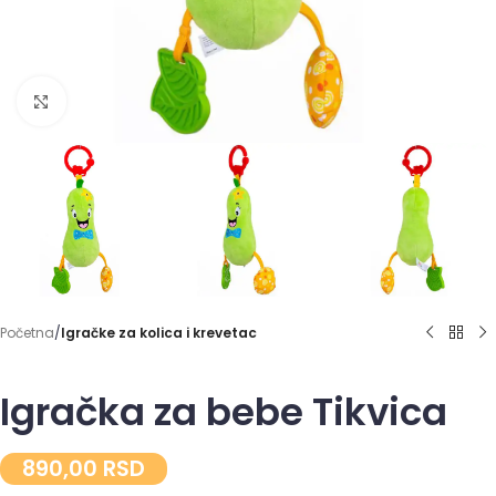
Click to enlarge
Početna
Igračke za kolica i krevetac
Igračka za bebe Tikvica
890,00
RSD