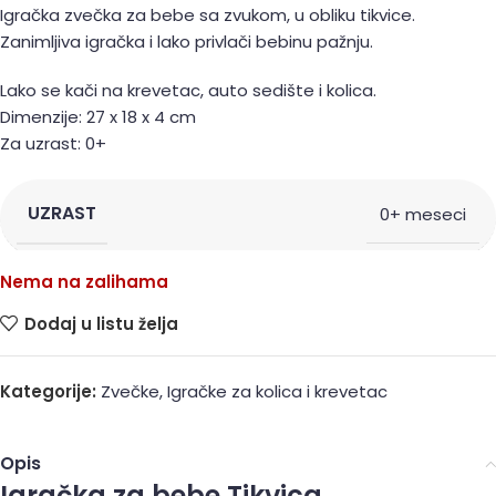
Igračka zvečka za bebe sa zvukom, u obliku tikvice.
Zanimljiva igračka i lako privlači bebinu pažnju.
Lako se kači na krevetac, auto sedište i kolica.
Dimenzije: 27 x 18 x 4 cm
Za uzrast: 0+
UZRAST
0+ meseci
Nema na zalihama
Dodaj u listu želja
Kategorije:
Zvečke
,
Igračke za kolica i krevetac
Opis
Igračka za bebe Tikvica