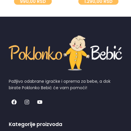
1.290,00
RSD
990,00
RSD
Pažljivo odabrane igračke i oprema za bebe, a dok
birate Poklonko Bebić će vam pomoći!
Kategorije proizvoda