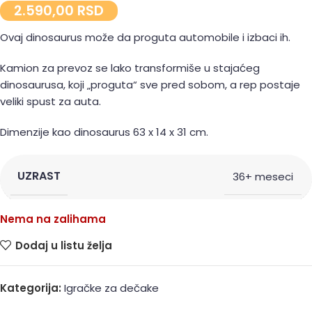
2.590,00
RSD
Ovaj dinosaurus može da proguta automobile i izbaci ih.
Kamion za prevoz se lako transformiše u stajaćeg
dinosaurusa, koji „proguta“ sve pred sobom, a rep postaje
veliki spust za auta.
Dimenzije kao dinosaurus 63 x 14 x 31 cm.
UZRAST
36+ meseci
Nema na zalihama
Dodaj u listu želja
Kategorija:
Igračke za dečake