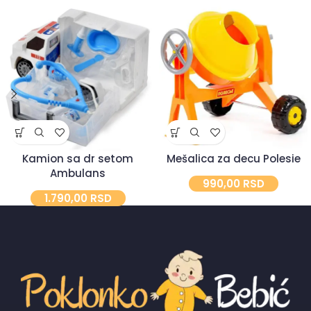
Kamion sa dr setom
Mešalica za decu Polesie
Ambulans
990,00
RSD
1.790,00
RSD