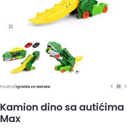
Click to enlarge
Početna
Igračke za dečake
Kamion dino sa autićima
Max