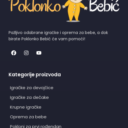
Pažljivo odabrane igračke i oprema za bebe, a dok
birate Poklonko Bebić će vam pomoći!
Kategorije proizvoda
Igračke za devojčice
Igračke za dečake
Krupne igračke
Oprema za bebe
Pokloni za prvi rođendan