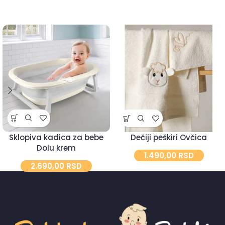
Sklopiva kadica za bebe
Dečiji peškiri Ovčica
Dolu krem
1.490,00
RSD
2.690,00
RSD