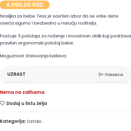
4.990,00
RSD
Nosiljka za bebe Tess je savršen izbor da se vaše dete
oseća sigurno i bezbedno u naručju roditelja.
Postoje 3 položaja za nošenje i inovativan oblik koji podržava
pravilan ergonomski položaj bebe.
Mogućnost štelovanja kaiševa.
UZRAST
3+ meseca
Nema na zalihama
Dodaj u listu želja
Kategorija:
Ostalo