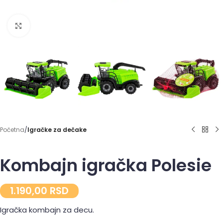
Click to enlarge
Početna
Igračke za dečake
Kombajn igračka Polesie
1.190,00
RSD
Igračka kombajn za decu.