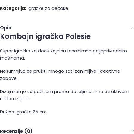
Kategorija:
Igračke za dečake
Opis
Kombajn igračka Polesie
Super igračka za decu koja su fascinirana poljoprivrednim
mašinama.
Nesumnjivo će pružiti mnogo sati zanimljive i kreativne
zabave.
Dizajniran je sa pažnjom prema detaljima i ima atraktivan i
realan izgled.
Dužina igračke 25 cm.
Recenzije (0)