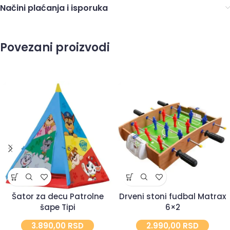
Načini plaćanja i isporuka
Povezani proizvodi
Šator za decu Patrolne
Drveni stoni fudbal Matrax
šape Tipi
6×2
3.890,00
RSD
2.990,00
RSD