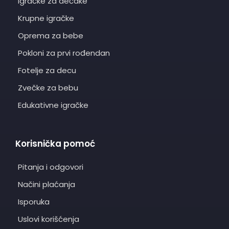
Igračke za dečake
Krupne igračke
Oprema za bebe
Pokloni za prvi rođendan
Fotelje za decu
Zvečke za bebu
Edukativne igračke
Korisnička pomoć
Pitanja i odgovori
Načini plaćanja
Isporuka
Uslovi korišćenja