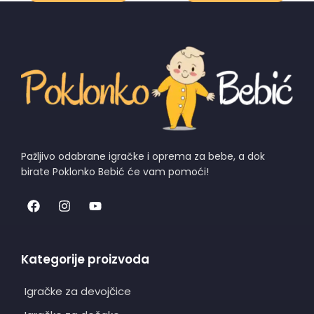
Pažljivo odabrane igračke i oprema za bebe, a dok
birate Poklonko Bebić će vam pomoći!
Kategorije proizvoda
Igračke za devojčice