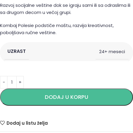
Razvoj socijalne veštine dok se igraju sami ili sa odraslima ili
sa drugom decom u većoj grupi.
Kombaj Polesie podstiče maštu, razvija kreativnost,
poboljšava ručne veštine.
UZRAST
24+ meseci
Alternative:
DODAJ U KORPU
Dodaj u listu želja