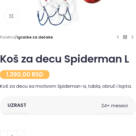
Click to enlarge
Početna
Igračke za dečake
Koš za decu Spiderman L
1.390,00
RSD
Koš za decu sa motivom Spideman-a, tabla, obruč i lopta.
UZRAST
24+ meseci
Alternative: