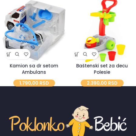
Kamion sa dr setom
Baštenski set za decu
Ambulans
Polesie
1.790,00
RSD
2.390,00
RSD