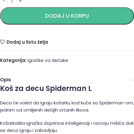
DODAJ U KORPU
Dodaj u listu želja
Kategorija:
Igračke za dečake
Opis
Koš za decu Spiderman L
Deca će voleti da igraju košarku kod kuće sa Spiderman-om,
jednim od omiljenih dečijih crtanih likova.
Košarkaška igračka doprinosi inteligenciji i razvoju mišića dok
se deca igraju i zabavljaju.