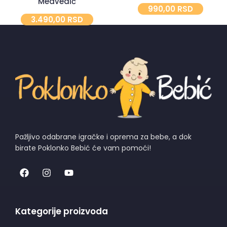
Medvedić
990,00
RSD
3.490,00
RSD
Pažljivo odabrane igračke i oprema za bebe, a dok
birate Poklonko Bebić će vam pomoći!
Kategorije proizvoda