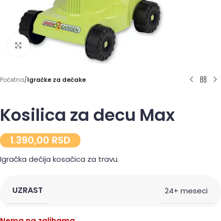
Click to enlarge
Početna
Igračke za dečake
Kosilica za decu Max
1.390,00
RSD
Igračka dečija kosačica za travu.
UZRAST
24+ meseci
Nema na zalihama