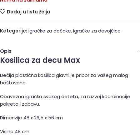
Dodaj u listu želja
Kategorije:
Igračke za dečake
,
Igračke za devojčice
Opis
Kosilica za decu Max
Dečija plastična kosilica glavni je pribor za vašeg malog
baštovana.
Obavezna igračka svakog deteta, za razvoj koordinacije
pokreta i zabavu.
Dimenzije 48 x 26,5 x 56 cm
Visina 48 cm