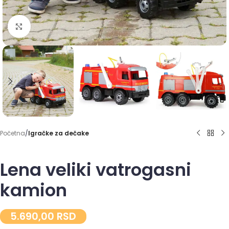
Click to enlarge
Početna
Igračke za dečake
Lena veliki vatrogasni
kamion
5.690,00
RSD