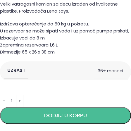
Veliki vatrogasni kamion za decu izrađen od kvalitetne
plastike. Proizvođača Lena toys.
Izdržava opterećenje do 50 kg u pokretu.
U rezervoar se može sipati voda i uz pomoć pumpe prskati,
izbacuje vodi do 8 m.
Zapremina rezervoara 1,6 L
Dimnezije 65 x 26 x 38 cm
UZRAST
36+ meseci
Alternative:
DODAJ U KORPU