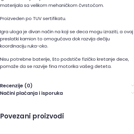
materijala sa velikom mehaničkom čvrstoćom.
Proizveden po TUV sertifikatu.
Igra uloga je divan način na koji se deca mogu izraziti, a ovaj
preslatki kamion to omogućava dok razvija dečiju
koordinaciju ruka-oko.
Nisu potrebne baterije, što podstiče fizičko kretanje dece,
pomaže da se razvije fina motorika vašeg deteta.
Recenzije (0)
Načini plaćanja i isporuka
Povezani proizvodi