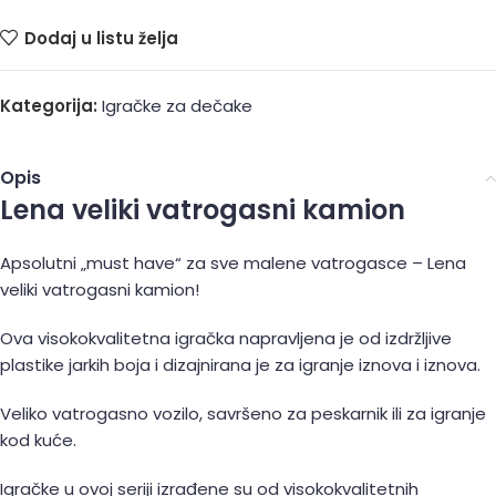
Dodaj u listu želja
Kategorija:
Igračke za dečake
Opis
Lena veliki vatrogasni kamion
Apsolutni „must have“ za sve malene vatrogasce – Lena
veliki vatrogasni kamion!
Ova visokokvalitetna igračka napravljena je od izdržljive
plastike jarkih boja i dizajnirana je za igranje iznova i iznova.
Veliko vatrogasno vozilo, savršeno za peskarnik ili za igranje
kod kuće.
Igračke u ovoj seriji izrađene su od visokokvalitetnih