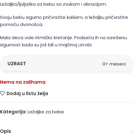
Ležaljka/ljuljaška za bebu sa zvukom i vibracijom.
Svoju bebu sigurno pričvrstite kaišem, a ležaljku pričvrstite
pomoću dvonošca.
Mala deca vole ritmičko kretanje. Podseća ih na savršenu
sigurnost kada su još bili u majčinoj utrobi.
UZRAST
0+ meseci
Nema na zalihama
Dodaj u listu želja
Kategorija:
Ležaljke za bebe
Opis