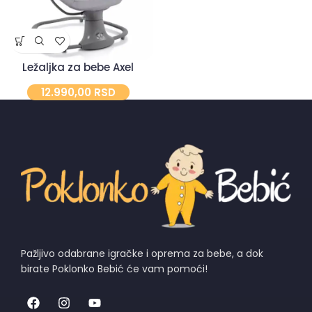
Ležaljka za bebe Axel
12.990,00
RSD
Pažljivo odabrane igračke i oprema za bebe, a dok
birate Poklonko Bebić će vam pomoći!