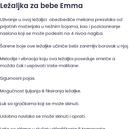
Ležaljka za bebe Emma
Uživanje u ovoj ležaljici obezbediće mekana presvlaka od
prijatnih materijala u nežnim bojama, kao i pozicioniranje
naslona koji se može podesiti na 4 nivoa nagiba.
Šarene boje ove ležaljke učiniće bebi zanimljiv boravak u njoj.
Melodije i vibracija koju ova ležaljka poseduje smiriće a
možda čak i uspavati Vaše mališane.
Sigurnosni pojas.
Mogućnost ljuljanja ili fiksiranja ležaljke.
Luk sa igračkama koji se može skinuti.
Udobna navlaka se može skinuti i oprati.
Lako se sklapa u slučaju skladištenja ili transporta.