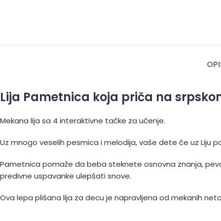
OPI
Lija Pametnica koja priča na srpsk
Mekana lija sa 4 interaktivne tačke za učenje.
Uz mnogo veselih pesmica i melodija, vaše dete će uz Liju 
Pametnica pomaže da beba steknete osnovna znanja, pevaju
predivne uspavanke ulepšati snove.
Ova lepa plišana lija za decu je napravljena od mekanih net