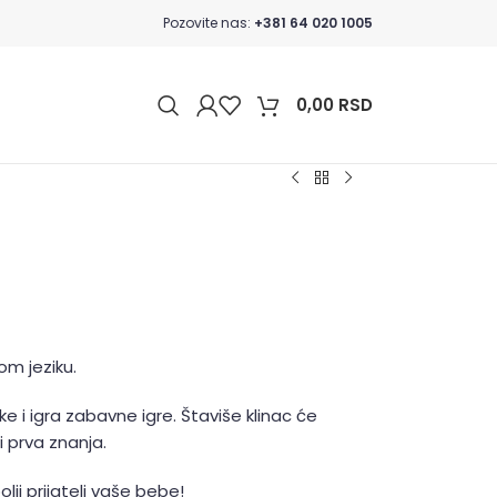
Pozovite nas:
+381 64 020 1005
0,00
RSD
om jeziku.
e i igra zabavne igre. Štaviše klinac će
i prva znanja.
lji prijatelj vaše bebe!