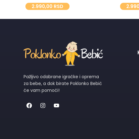
2.990,00
RSD
2.99
Pažljivo odabrane igračke i oprema
za bebe, a dok birate Poklonko Bebić
će vam pomoći!