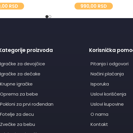
0,00
RSD
990,00
RSD
Kategorije proizvoda
Korisnička pomo
Igračke za devojčice
Pitanja i odgovori
Igračke za dečake
Načini plaćanja
Krupne igračke
Isporuka
Oprema za bebe
Uslovi korišćenja
Pokloni za prvi rođendan
Uslovi kupovine
Fotelje za decu
O nama
Zvečke za bebu
Kontakt