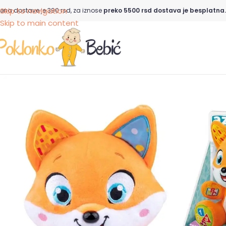
Skip to navigation
ena dostave je 390 rsd, za iznose
preko 5500 rsd dostava je besplatna.
Skip to main content