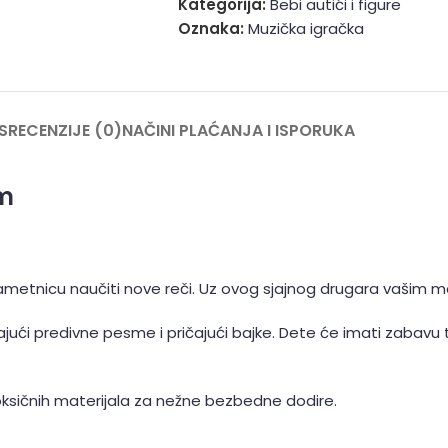
Kategorija:
Bebi autići i figure
Oznaka:
Muzička igračka
S
RECENZIJE (0)
NAČINI PLAĆANJA I ISPORUKA
om
pametnicu naučiti nove reči. Uz ovog sjajnog drugara vašim 
ći predivne pesme i pričajući bajke. Dete će imati zabavu
oksičnih materijala za nežne bezbedne dodire.