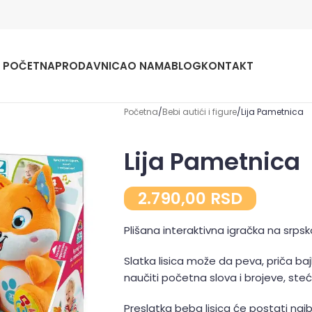
POČETNA
PRODAVNICA
O NAMA
BLOG
KONTAKT
Početna
Bebi autići i figure
Lija Pametnica
Lija Pametnica
2.790,00
RSD
Plišana interaktivna igračka na srpsk
Slatka lisica može da peva, priča bajk
naučiti početna slova i brojeve, steć
Preslatka beba lisica će postati najbo