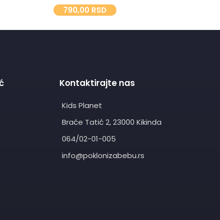
790,00
RSD
1.
ć
Kontaktirajte nas
Kids Planet
Braće Tatić 2, 23000 Kikinda
064/02-01-005
info@poklonizabebu.rs