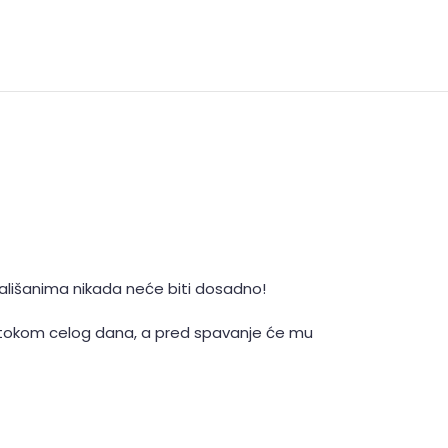
mališanima nikada neće biti dosadno!
 tokom celog dana, a pred spavanje će mu