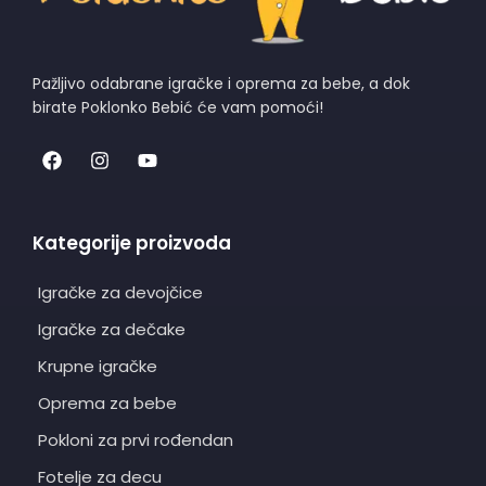
Pažljivo odabrane igračke i oprema za bebe, a dok
birate Poklonko Bebić će vam pomoći!
Kategorije proizvoda
Igračke za devojčice
Igračke za dečake
Krupne igračke
Oprema za bebe
Pokloni za prvi rođendan
Fotelje za decu