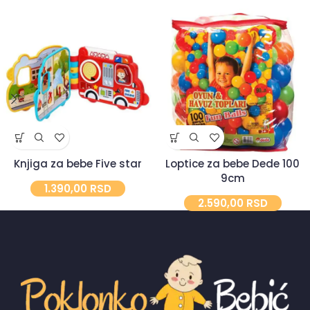
Knjiga za bebe Five star
Loptice za bebe Dede 100
9cm
1.390,00
RSD
2.590,00
RSD