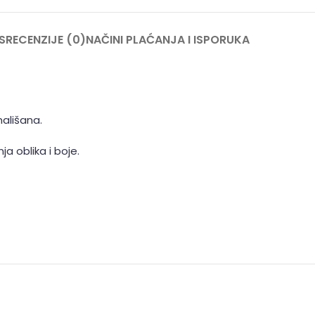
S
RECENZIJE (0)
NAČINI PLAĆANJA I ISPORUKA
mališana.
a oblika i boje.