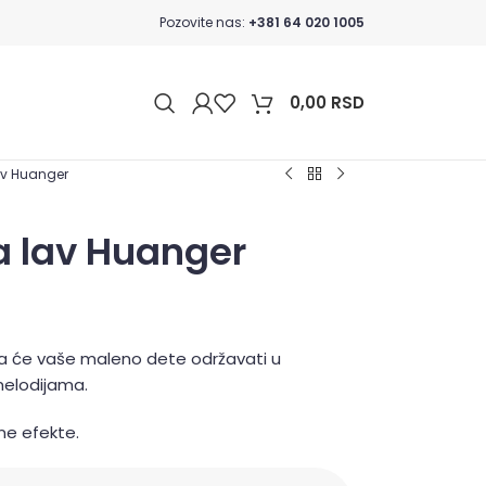
Pozovite nas:
+381 64 020 1005
0,00
RSD
av Huanger
a lav Huanger
ja će vaše maleno dete održavati u
melodijama.
sne efekte.