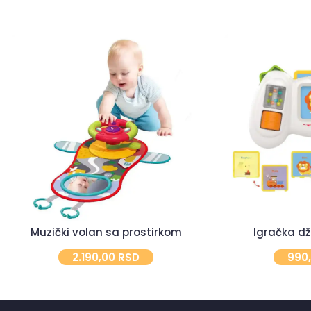
Muzički volan sa prostirkom
Igračka dž
2.190,00
RSD
990