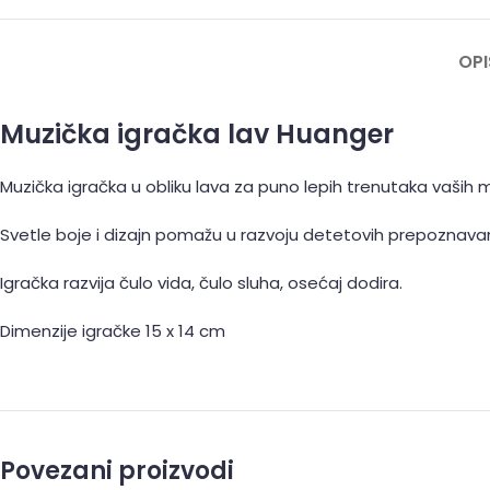
OPI
Muzička igračka lav Huanger
Muzička igračka u obliku lava za puno lepih trenutaka vaših 
Svetle boje i dizajn pomažu u razvoju detetovih prepoznavanj
Igračka razvija čulo vida, čulo sluha, osećaj dodira.
Dimenzije igračke 15 x 14 cm
Povezani proizvodi