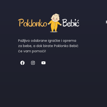
Pažljivo odabrane igračke i oprema
za bebe, a dok birate Poklonko Bebić
će vam pomoći!