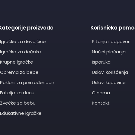
Kategorije proizvoda
Korisnička pomo
Igračke za devojčice
Pitanja i odgovori
Igračke za dečake
Načini plaćanja
Krupne igračke
Isporuka
Oprema za bebe
Uslovi korišćenja
Pokloni za prvi rođendan
Uslovi kupovine
Fotelje za decu
O nama
Zvečke za bebu
Kontakt
Edukativne igračke