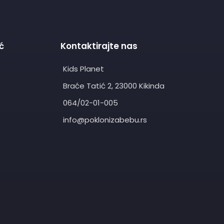
ć
Kontaktirajte nas
Kids Planet
Braće Tatić 2, 23000 Kikinda
064/02-01-005
info@poklonizabebu.rs