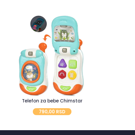
Telefon za bebe Chimstar
Edukativna
790,00
RSD
3.