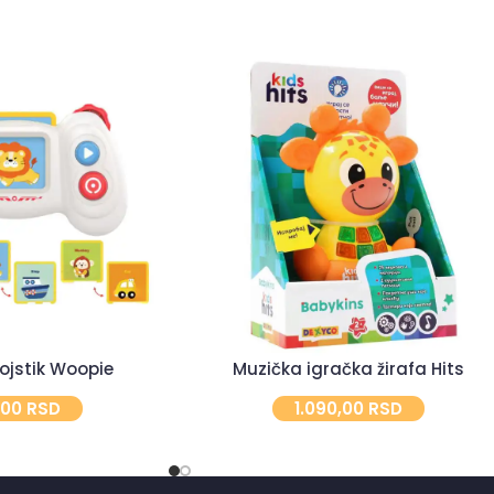
ojstik Woopie
Muzička igračka žirafa Hits
,00
RSD
1.090,00
RSD