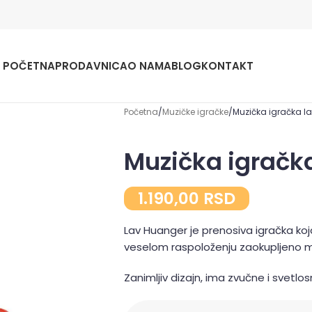
POČETNA
PRODAVNICA
O NAMA
BLOG
KONTAKT
Početna
Muzičke igračke
Muzička igračka l
Muzička igračk
1.190,00
RSD
Lav Huanger je prenosiva igračka ko
veselom raspoloženju zaokupljeno 
Zanimljiv dizajn, ima zvučne i svetlo