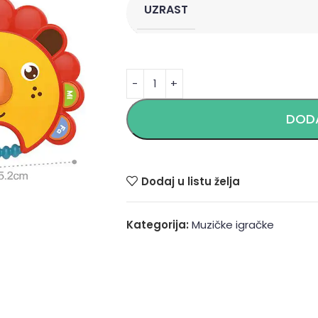
UZRAST
Alternative:
DODA
Dodaj u listu želja
Kategorija:
Muzičke igračke