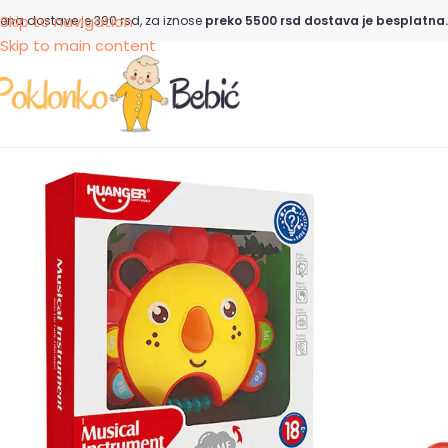
Skip to navigation
ena dostave je 390 rsd, za iznose
preko 5500 rsd dostava je besplatna.
Skip to main content