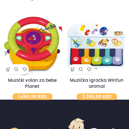
Muzički volan za bebe
Muzička igračka Winfun
Planet
animal
1.490,00
RSD
3.290,00
RSD