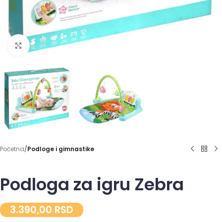
Click to enlarge
Početna
Podloge i gimnastike
Podloga za igru Zebra
3.390,00
RSD