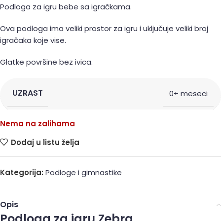
Podloga za igru bebe sa igračkama.
Ova podloga ima veliki prostor za igru i uključuje veliki broj
igračaka koje vise.
Glatke površine bez ivica.
UZRAST
0+ meseci
Nema na zalihama
Dodaj u listu želja
Kategorija:
Podloge i gimnastike
Opis
Podloga za igru Zebra