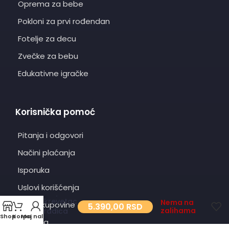
Oprema za bebe
Pokloni za prvi rođendan
Fotelje za decu
Zvečke za bebu
Edukativne igračke
Korisnička pomoć
Pitanja i odgovori
Načini plaćanja
Isporuka
Uslovi korišćenja
Posteljina
za krevetac
Nema na
Uslovi kupovine
5.390,00
RSD
zalihama
ogradica
Shop
Korpa
Moj nalog
Cream
O nama