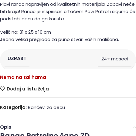
Plavi ranac napravljen od kvalitetnih materijala. Zabavi neće
biti kraja! Ranac je inspirisan crtaćem Paw Patrol i sigurno će
podstaći decu da ga koriste.
Veličina: 31 x 25 x 10 cm
Jedna velika pregrada za puno stvari vaših mališana.
UZRAST
24+ meseci
Nema na zalihama
Dodaj u listu želja
Kategorija:
Rančevi za decu
Opis
Ranac Patrolne šape 3D