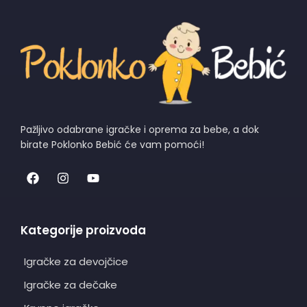
Pažljivo odabrane igračke i oprema za bebe, a dok
birate Poklonko Bebić će vam pomoći!
Kategorije proizvoda
Igračke za devojčice
Igračke za dečake