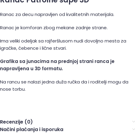
Ranac za decu napravljen od kvalitetnih materijala.
Ranac je komforan zbog mekane zadnje strane.
Ima veliki odeljak sa rajferšlusom nudi dovoljno mesta za
igračke, ćebence i lične stvari.
Grafika sa junacima na prednjoj strani ranca je
napravljena u 3D formatu.
Na rancu se nalazi jedna duža ručka da i roditelji mogu da
nose torbu.
Recenzije (0)
Načini plaćanja i isporuka