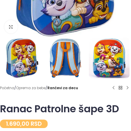
Click to enlarge
Početna
Oprema za bebe
Rančevi za decu
Ranac Patrolne šape 3D
1.690,00
RSD