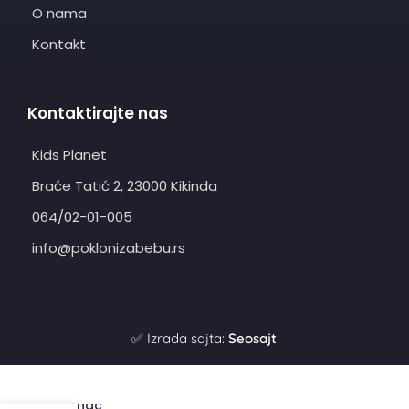
O nama
Kontakt
Kontaktirajte nas
Kids Planet
Braće Tatić 2, 23000 Kikinda
064/02-01-005
info@poklonizabebu.rs
✅ Izrada sajta:
Seosajt
Ranac