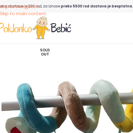
Skip to navigation
ena dostave je 390 rsd, za iznose
preko 5500 rsd dostava je besplatna.
Skip to main content
SOLD
OUT