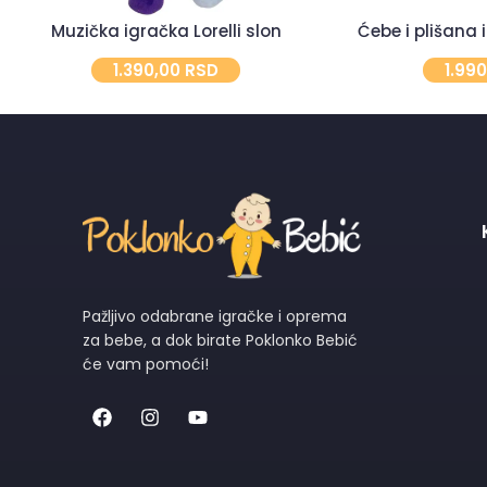
Muzička igračka Lorelli slon
Ćebe i plišana
1.390,00
RSD
1.99
Pažljivo odabrane igračke i oprema
za bebe, a dok birate Poklonko Bebić
će vam pomoći!