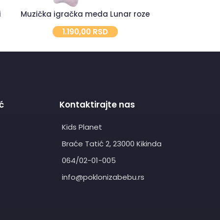
i
Muzička igračka meda Lunar roze
Spiral
1.190,00
RSD
8
ć
Kontaktirajte nas
Kids Planet
Braće Tatić 2, 23000 Kikinda
064/02-01-005
info@poklonizabebu.rs