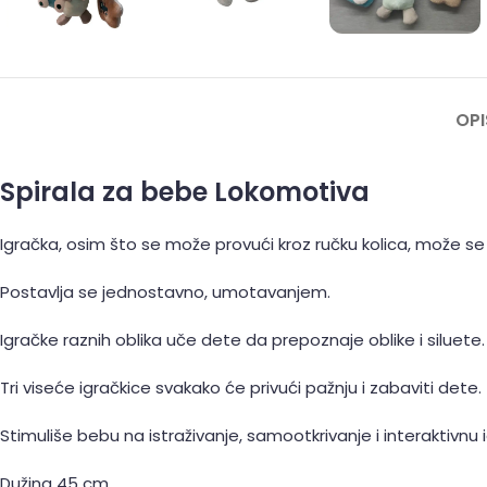
OPI
Spirala za bebe Lokomotiva
Igračka, osim što se može provući kroz ručku kolica, može se z
Postavlja se jednostavno, umotavanjem.
Igračke raznih oblika uče dete da prepoznaje oblike i siluete.
Tri viseće igračkice svakako će privući pažnju i zabaviti dete.
Stimuliše bebu na istraživanje, samootkrivanje i interaktivnu i
Dužina 45 cm