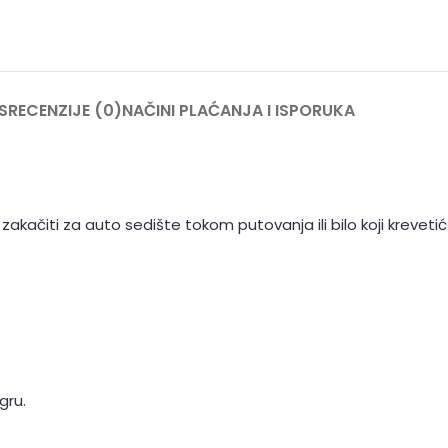
S
RECENZIJE (0)
NAČINI PLAĆANJA I ISPORUKA
akačiti za auto sedište tokom putovanja ili bilo koji krevetić
gru.