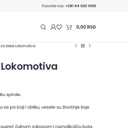
Pozovite nas:
+381 64 020 1005
0,00
RSD
a za bebe Lokomotiva
e Lokomotiva
ku spirale.
u se po boji i obliku, vesele su životinje koje
vi susret čulnom zabavom i raznolikošću boja.