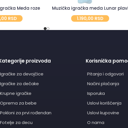
 igračka Meda roze
Muzička igračka meda Lunar plav
0,00
RSD
1.190,00
RSD
Kategorije proizvoda
Korisnička pomo
Igračke za devojčice
Pitanja i odgovori
Igračke za dečake
Načini plaćanja
Krupne igračke
Isporuka
Oprema za bebe
Uslovi korišćenja
Pokloni za prvi rođendan
Uslovi kupovine
Fotelje za decu
O nama