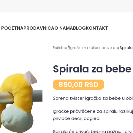
POČETNA
PRODAVNICA
O NAMA
BLOG
KONTAKT
Početna
Igračke za kolica i krevetac
Spiral
Spirala za beb
890,00
RSD
Šarena tvister igračka za bebe u obli
Igračke pričvršćene za spiralu razlikuj
privlače dečiji pogled.
Spirala će privući bebinu pažnju i pr