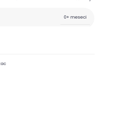
0+ meseci
tac