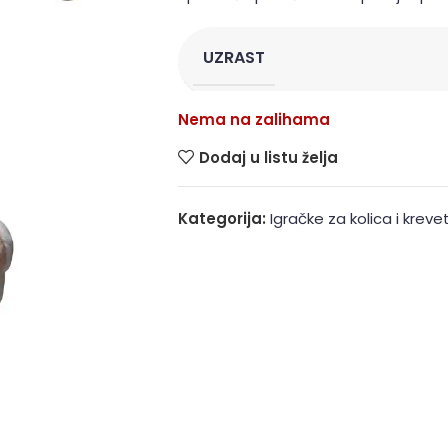
UZRAST
Nema na zalihama
Dodaj u listu želja
Kategorija:
Igračke za kolica i kreve