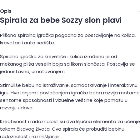
Opis
Spirala za bebe Sozzy slon plavi
Plišana spiralna igračka pogodna za postavljanje na kolica,
krevetac i auto sedište.
Spiralna igračka za krevetiće i kolica izrađena je od
mekanog pliša veselih boja sa likom slončeta. Postavlja se
jednostavno, umotavanjem.
Stimuliše bebu na istraživanje, samootkrivanje i interaktivnu
igru. Hvatanjem i povlačenjem igračke beba razvija motorne
senzorne sposobnosti i vizuelne veštine koje pomažu u
razvoju udova.
Kreativnost i radoznalost su dva ključna elementa za učenje
tokom čitavog života. Ova spirala će probuditi bebinu
radoznalost i razmišljanje.