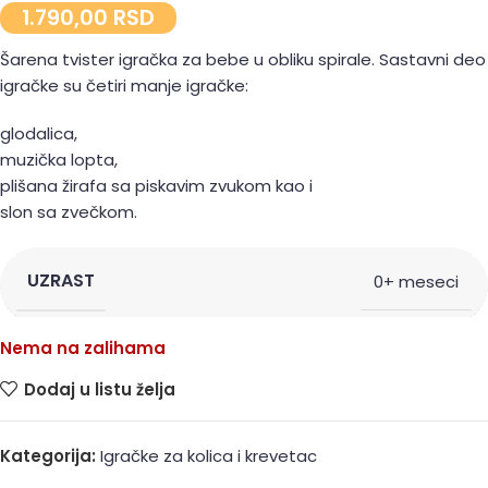
1.790,00
RSD
Šarena tvister igračka za bebe u obliku spirale. Sastavni deo
igračke su četiri manje igračke:
glodalica,
muzička lopta,
plišana žirafa sa piskavim zvukom kao i
slon sa zvečkom.
UZRAST
0+ meseci
Nema na zalihama
Dodaj u listu želja
Kategorija:
Igračke za kolica i krevetac