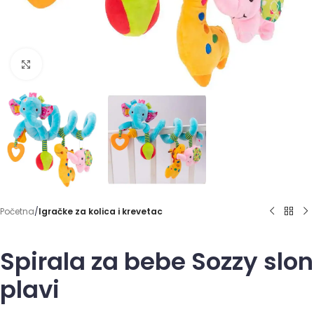
Click to enlarge
Početna
Igračke za kolica i krevetac
Spirala za bebe Sozzy slon
plavi