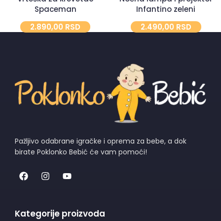
Spaceman
Infantino zeleni
2.890,00
RSD
2.490,00
RSD
Pažljivo odabrane igračke i oprema za bebe, a dok
birate Poklonko Bebić će vam pomoći!
Kategorije proizvoda