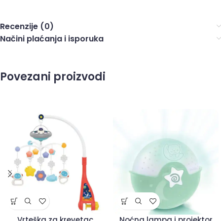
Recenzije (0)
Načini plaćanja i isporuka
Povezani proizvodi
Vrteška za krevetac
Noćna lampa i projektor