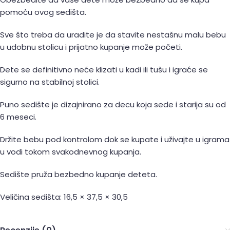
pomoću ovog sedišta.
Sve što treba da uradite je da stavite nestašnu malu bebu
u udobnu stolicu i prijatno kupanje može početi.
Dete se definitivno neće klizati u kadi ili tušu i igraće se
sigurno na stabilnoj stolici.
Puno sedište je dizajnirano za decu koja sede i starija su od
6 meseci.
Držite bebu pod kontrolom dok se kupate i uživajte u igrama
u vodi tokom svakodnevnog kupanja.
Sedište pruža bezbedno kupanje deteta.
Veličina sedišta: 16,5 × 37,5 × 30,5