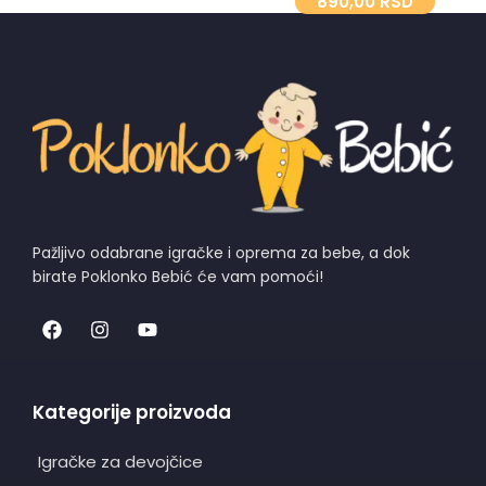
890,00
RSD
Pažljivo odabrane igračke i oprema za bebe, a dok
birate Poklonko Bebić će vam pomoći!
Kategorije proizvoda
Igračke za devojčice