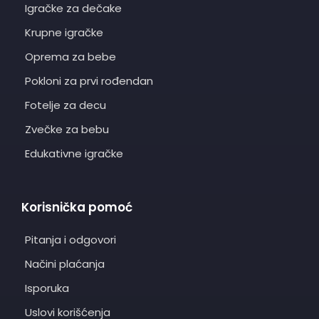
Igračke za dečake
Krupne igračke
Oprema za bebe
Pokloni za prvi rođendan
Fotelje za decu
Zvečke za bebu
Edukativne igračke
Korisnička pomoć
Pitanja i odgovori
Načini plaćanja
Isporuka
Uslovi korišćenja