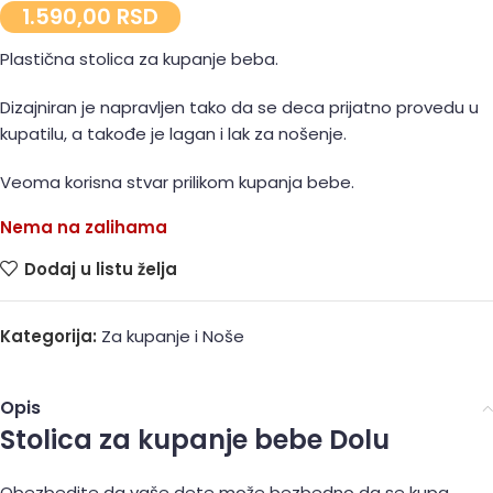
1.590,00
RSD
Plastična stolica za kupanje beba.
Dizajniran je napravljen tako da se deca prijatno provedu u
kupatilu, a takođe je lagan i lak za nošenje.
Veoma korisna stvar prilikom kupanja bebe.
Nema na zalihama
Dodaj u listu želja
Kategorija:
Za kupanje i Noše
Opis
Stolica za kupanje bebe Dolu
Obezbedite da vaše dete može bezbedno da se kupa