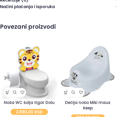
Recenzije (0)
Načini plaćanja i isporuka
Povezani proizvodi
Noša WC šolja tigar Dolu
Dečija noša Miki maus
Keep
2.690,00
RSD