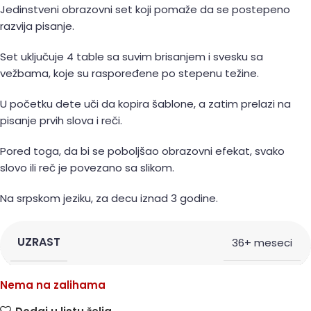
Jedinstveni obrazovni set koji pomaže da se postepeno
razvija pisanje.
Set uključuje 4 table sa suvim brisanjem i svesku sa
vežbama, koje su raspoređene po stepenu težine.
U početku dete uči da kopira šablone, a zatim prelazi na
pisanje prvih slova i reči.
Pored toga, da bi se poboljšao obrazovni efekat, svako
slovo ili reč je povezano sa slikom.
Na srpskom jeziku, za decu iznad 3 godine.
UZRAST
36+ meseci
Nema na zalihama