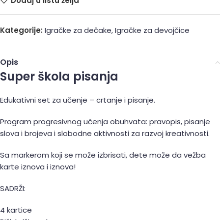
Dodaj u listu želja
Kategorije:
Igračke za dečake
,
Igračke za devojčice
Opis
Super škola pisanja
Edukativni set za učenje – crtanje i pisanje.
Program progresivnog učenja obuhvata: pravopis, pisanje
slova i brojeva i slobodne aktivnosti za razvoj kreativnosti.
Sa markerom koji se može izbrisati, dete može da vežba
karte iznova i iznova!
SADRŽI:
4 kartice