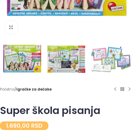
Click to enlarge
Početna
Igračke za dečake
Super škola pisanja
1.690,00
RSD