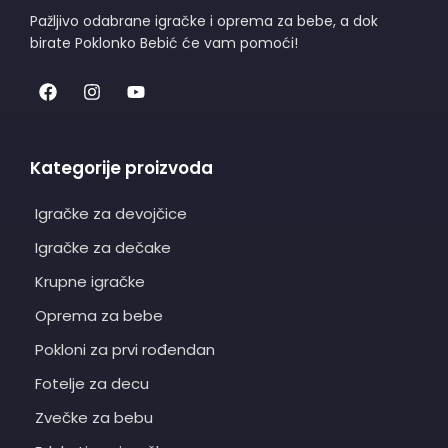
Pažljivo odabrane igračke i oprema za bebe, a dok
birate Poklonko Bebić će vam pomoći!
Kategorije proizvoda
Igračke za devojčice
Igračke za dečake
Krupne igračke
Oprema za bebe
Pokloni za prvi rođendan
Fotelje za decu
Zvečke za bebu