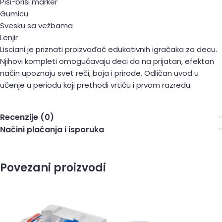
Piši-briši marker
Gumicu
Svesku sa vežbama
Lenjir
Lisciani je priznati proizvođač edukativnih igračaka za decu.
Njihovi kompleti omogućavaju deci da na prijatan, efektan
način upoznaju svet reči, boja i prirode. Odličan uvod u
učenje u periodu koji prethodi vrtiću i prvom razredu.
Recenzije (0)
Načini plaćanja i isporuka
Povezani proizvodi