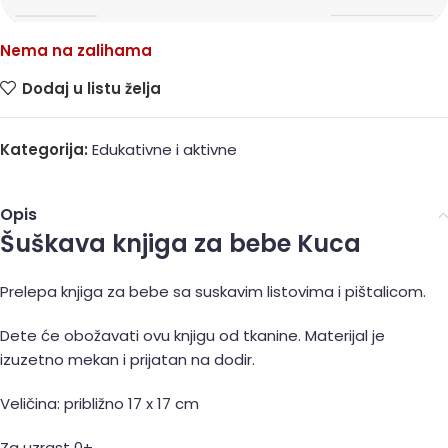
Nema na zalihama
Dodaj u listu želja
Kategorija:
Edukativne i aktivne
Opis
Šuškava knjiga za bebe Kuca
Prelepa knjiga za bebe sa suskavim listovima i pištalicom.
Dete će obožavati ovu knjigu od tkanine. Materijal je
izuzetno mekan i prijatan na dodir.
Veličina: približno 17 x 17 cm
Za uzrast 0+