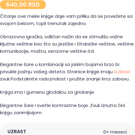
640,00
RSD
Čitanje ove meke knjige daje vam priliku da se povežete sa
svojom bebom, topli trenutak zajedno.
Obrazovna igračka, odličan način da se stimulišu važne
ključne veštine kao što su jezičke i čitalačke veštine, veštine
komunikacije, mašta, senzorne veštine itd.
Elegantne šare u kombinaciji sa jarkim bojama brzo bi
privukle pažnju vašeg deteta. Stranice knjige imaju
šuškavi
zvuk.Podstaknite radoznalost i pružite znanje kroz zabavu.
Knjiga ima i gumenu glodalicu za grickanje.
Elegantne šare i svetle kontrastne boje. Zvuk iznutra čini
knjigu zanimljivijom.
UZRAST
0+ meseci