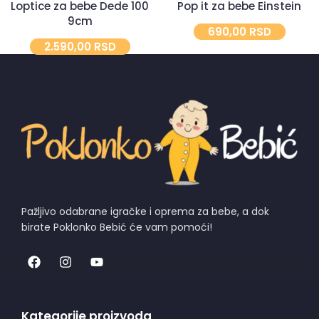
Loptice za bebe Dede 100
Pop it za bebe Einstein
9cm
690,00
RSD
2.590,00
RSD
Pažljivo odabrane igračke i oprema za bebe, a dok
birate Poklonko Bebić će vam pomoći!
Kategorije proizvoda