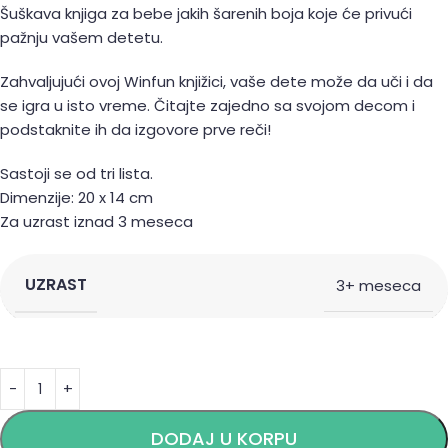
Šuškava knjiga za bebe jakih šarenih boja koje će privući
pažnju vašem detetu.
Zahvaljujući ovoj Winfun knjižici, vaše dete može da uči i da
se igra u isto vreme. Čitajte zajedno sa svojom decom i
podstaknite ih da izgovore prve reči!
Sastoji se od tri lista.
Dimenzije: 20 x 14 cm
Za uzrast iznad 3 meseca
UZRAST
3+ meseca
Alternative:
DODAJ U KORPU