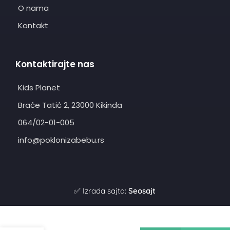
O nama
Kontakt
Kontaktirajte nas
Kids Planet
Braće Tatić 2, 23000 Kikinda
064/02-01-005
info@poklonizabebu.rs
✅ Izrada sajta:
Seosajt
Šuškava
Alternative: