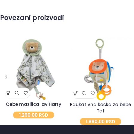
Povezani proizvodi
Ćebe mazilica lav Harry
Edukativna kocka za bebe
Taf
1.290,00
RSD
1.890,00
RSD