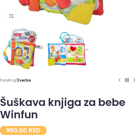
Click to enlarge
Početna
Zvečke
Šuškava knjiga za bebe
Winfun
990,00
RSD