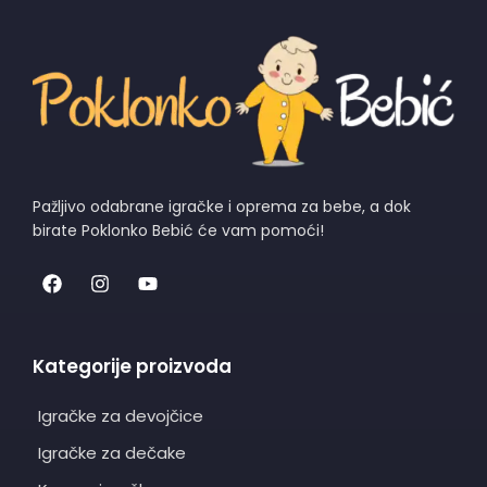
Pažljivo odabrane igračke i oprema za bebe, a dok
birate Poklonko Bebić će vam pomoći!
Kategorije proizvoda
Igračke za devojčice
Igračke za dečake