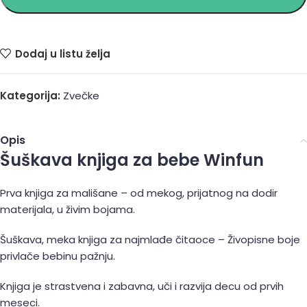
Dodaj u listu želja
Kategorija:
Zvečke
Opis
Šuškava knjiga za bebe Winfun
Prva knjiga za mališane – od mekog, prijatnog na dodir
materijala, u živim bojama.
Šuškava, meka knjiga za najmlađe čitaoce – Živopisne boje
privlače bebinu pažnju.
Knjiga je strastvena i zabavna, uči i razvija decu od prvih
meseci.