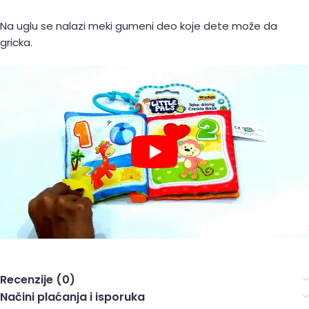
Na uglu se nalazi meki gumeni deo koje dete može da
gricka.
Recenzije (0)
Načini plaćanja i isporuka