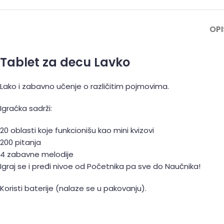
OPI
Tablet za decu Lavko
Lako i zabavno učenje o različitim pojmovima.
Igraćka sadrži:
20 oblasti koje funkcionišu kao mini kvizovi
200 pitanja
4 zabavne melodije
Igraj se i pređi nivoe od Početnika pa sve do Naučnika!
Koristi baterije (nalaze se u pakovanju).