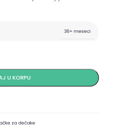
36+ meseci
J U KORPU
račke za dečake