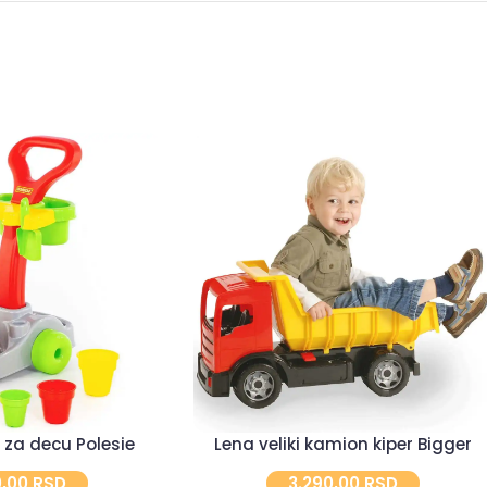
 za decu Polesie
Lena veliki kamion kiper Bigger
0,00
RSD
3.290,00
RSD