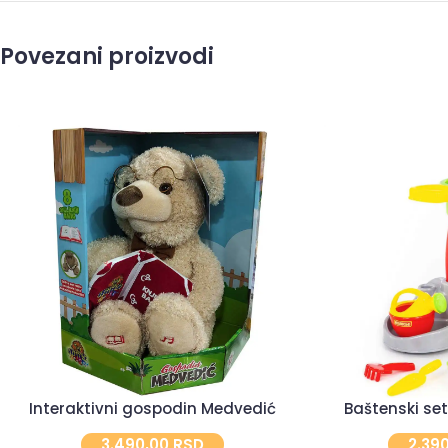
Povezani proizvodi
Interaktivni gospodin Medvedić
Baštenski set
3.490,00
RSD
2.39