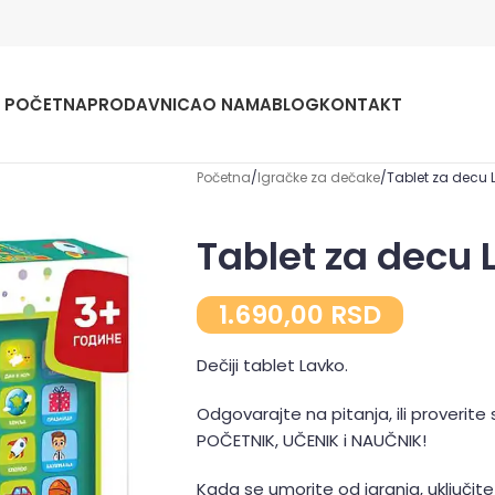
POČETNA
PRODAVNICA
O NAMA
BLOG
KONTAKT
Početna
Igračke za dečake
Tablet za decu 
Tablet za decu 
1.690,00
RSD
Dečiji tablet Lavko.
Odgovarajte na pitanja, ili proverite 
POČETNIK, UČENIK i NAUČNIK!
Kada se umorite od igranja, uključite