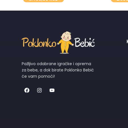
Pažljivo odabrane igračke i oprema
za bebe, a dok birate Poklonko Bebić
će vam pomoći!