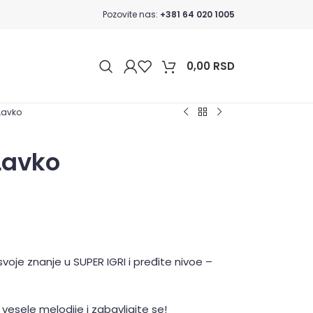
Pozovite nas:
+381 64 020 1005
0,00
RSD
Lavko
Lavko
svoje znanje u SUPER IGRI i pređite nivoe –
 vesele melodije i zabavljajte se!