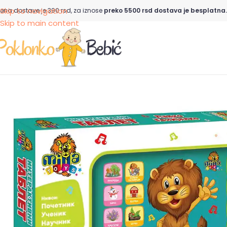
Skip to navigation
ena dostave je 390 rsd, za iznose
preko 5500 rsd dostava je besplatna.
Skip to main content