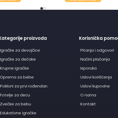
Kategorije proizvoda
Korisnička pomo
Igračke za devojčice
Pitanja i odgovori
Igračke za dečake
Načini plaćanja
Krupne igračke
Isporuka
Oprema za bebe
Uslovi korišćenja
Pokloni za prvi rođendan
Uslovi kupovine
Fotelje za decu
O nama
Zvečke za bebu
Kontakt
Edukativne igračke