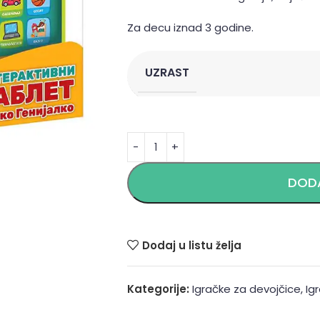
Za decu iznad 3 godine.
UZRAST
Alternative:
DODA
Dodaj u listu želja
Kategorije:
Igračke za devojčice
,
Ig