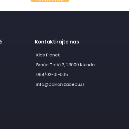
ć
Kontaktirajte nas
Kids Planet
Braće Tatić 2, 23000 Kikinda
064/02-01-005
info@poklonizabebu.rs