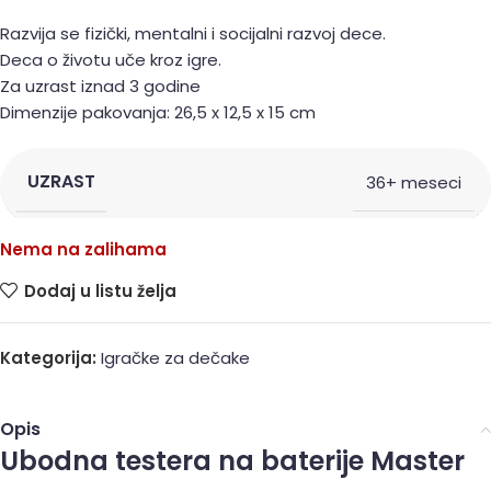
Razvija se fizički, mentalni i socijalni razvoj dece.
Deca o životu uče kroz igre.
Za uzrast iznad 3 godine
Dimenzije pakovanja: 26,5 x 12,5 x 15 cm
UZRAST
36+ meseci
Nema na zalihama
Dodaj u listu želja
Kategorija:
Igračke za dečake
Opis
Ubodna testera na baterije Master