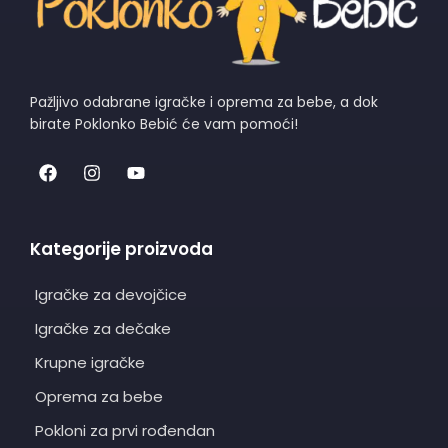
Pažljivo odabrane igračke i oprema za bebe, a dok
birate Poklonko Bebić će vam pomoći!
Kategorije proizvoda
Igračke za devojčice
Igračke za dečake
Krupne igračke
Oprema za bebe
Pokloni za prvi rođendan