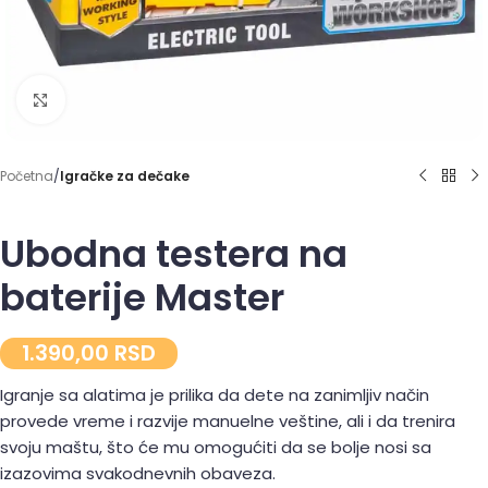
Click to enlarge
Početna
Igračke za dečake
Ubodna testera na
baterije Master
1.390,00
RSD
Igranje sa alatima je prilika da dete na zanimljiv način
provede vreme i razvije manuelne veštine, ali i da trenira
svoju maštu, što će mu omogućiti da se bolje nosi sa
izazovima svakodnevnih obaveza.