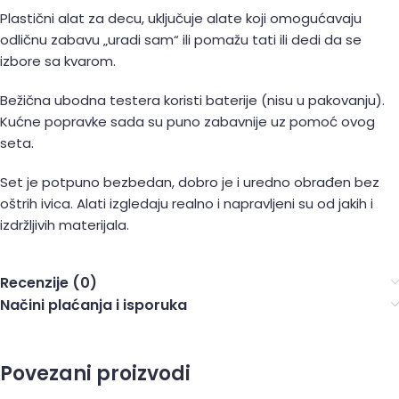
Plastični alat za decu, uključuje alate koji omogućavaju
odličnu zabavu „uradi sam“ ili pomažu tati ili dedi da se
izbore sa kvarom.
Bežična ubodna testera koristi baterije (nisu u pakovanju).
Kućne popravke sada su puno zabavnije uz pomoć ovog
seta.
Set je potpuno bezbedan, dobro je i uredno obrađen bez
oštrih ivica. Alati izgledaju realno i napravljeni su od jakih i
izdržljivih materijala.
Recenzije (0)
Načini plaćanja i isporuka
Povezani proizvodi