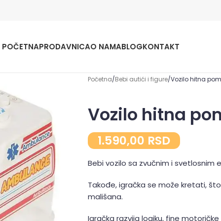
POČETNA
PRODAVNICA
O NAMA
BLOG
KONTAKT
Početna
Bebi autići i figure
Vozilo hitna pom
Vozilo hitna po
1.590,00
RSD
Bebi vozilo sa zvučnim i svetlosnim 
Takođe, igračka se može kretati, št
mališana.
Igračka razvija logiku, fine motoričke