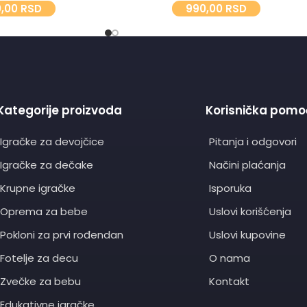
0,00
RSD
990,00
RSD
Kategorije proizvoda
Korisnička pomo
Igračke za devojčice
Pitanja i odgovori
Igračke za dečake
Načini plaćanja
Krupne igračke
Isporuka
Oprema za bebe
Uslovi korišćenja
Pokloni za prvi rođendan
Uslovi kupovine
Fotelje za decu
O nama
Zvečke za bebu
Kontakt
Edukativne igračke