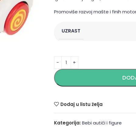
Promoviše razvoj mašte i finih motor
UZRAST
Alternative:
DODA
Dodaj u listu želja
Kategorija:
Bebi autići i figure