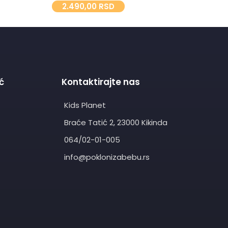
2.490,00
RSD
3.
ć
Kontaktirajte nas
Kids Planet
Braće Tatić 2, 23000 Kikinda
064/02-01-005
info@poklonizabebu.rs