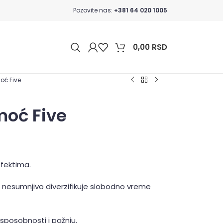
Pozovite nas:
+381 64 020 1005
0,00
RSD
oć Five
moć Five
efektima.
o nesumnjivo diverzifikuje slobodno vreme
 sposobnosti i pažnju.