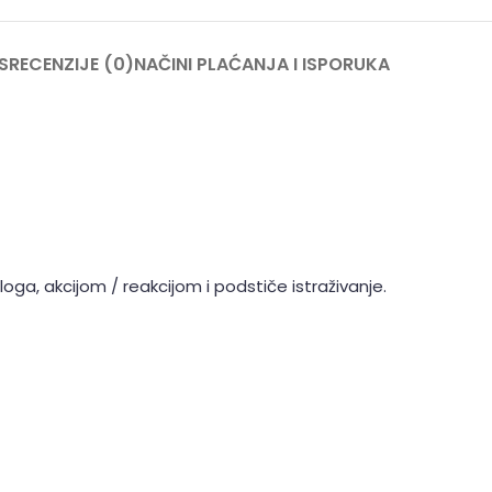
S
RECENZIJE (0)
NAČINI PLAĆANJA I ISPORUKA
oga, akcijom / reakcijom i podstiče istraživanje.