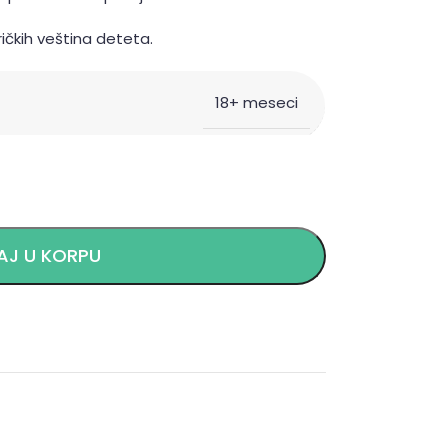
ičkih veština deteta.
18+ meseci
J U KORPU