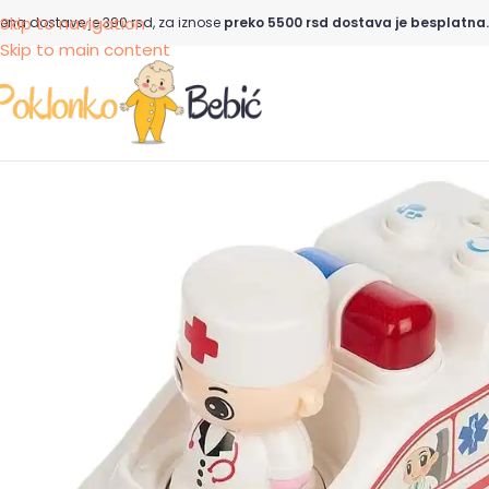
Skip to navigation
ena dostave je 390 rsd, za iznose
preko 5500 rsd dostava je besplatna.
Skip to main content