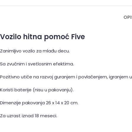
OPI
Vozilo hitna pomoć Five
Zanimljivo vozilo za mlađu decu.
Sa zvučnim i svetlosnim efektima.
Pozitivno utiče na razvoj guranjem i povlačenjem, igranjem ul
Koristi baterije (nisu u pakovanju).
Dimenzije pakovanja 26 x 14 x 20 cm.
Za uzrast iznad 18 meseci.