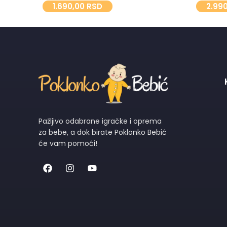
1.690,00
RSD
2.99
Pažljivo odabrane igračke i oprema
za bebe, a dok birate Poklonko Bebić
će vam pomoći!