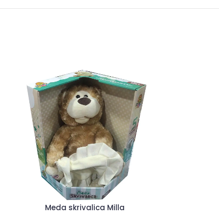
Meda skrivalica Milla
Interaktivn