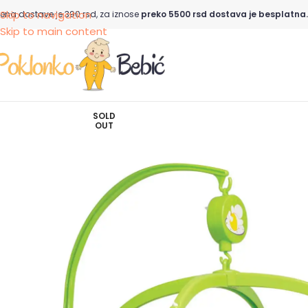
Skip to navigation
ena dostave je 390 rsd, za iznose
preko 5500 rsd dostava je besplatna.
Skip to main content
SOLD
OUT