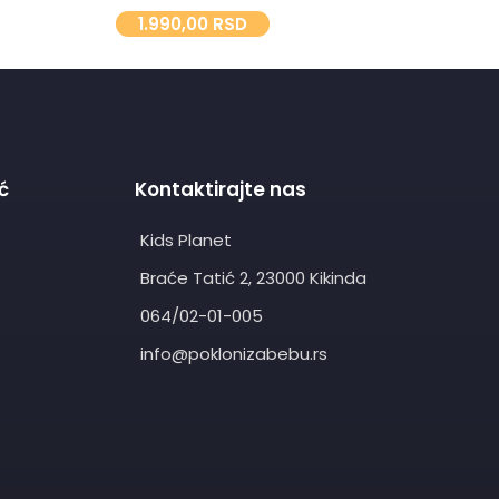
1.990,00
RSD
5.
ć
Kontaktirajte nas
Kids Planet
Braće Tatić 2, 23000 Kikinda
064/02-01-005
info@poklonizabebu.rs