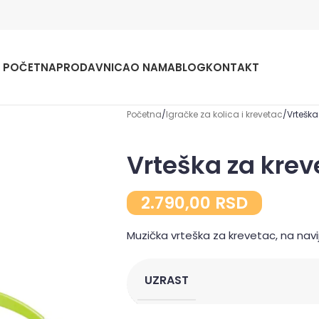
POČETNA
PRODAVNICA
O NAMA
BLOG
KONTAKT
Početna
Igračke za kolica i krevetac
Vrteška
Vrteška za kre
2.790,00
RSD
Muzička vrteška za krevetac, na navi
UZRAST