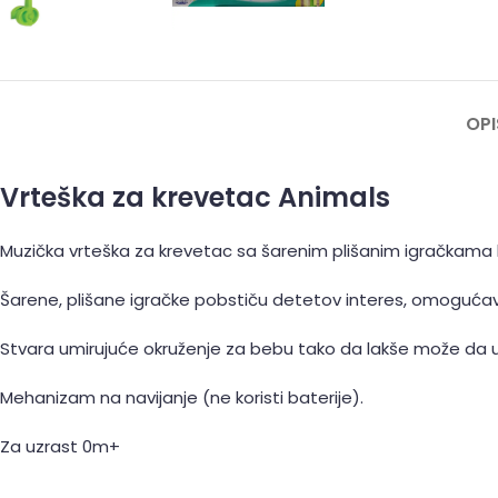
OPI
Vrteška za krevetac Animals
Muzička vrteška za krevetac sa šarenim plišanim igračkama k
Šarene, plišane igračke pobstiču detetov interes, omogućavaj
Stvara umirujuće okruženje za bebu tako da lakše može da 
Mehanizam na navijanje (ne koristi baterije).
Za uzrast 0m+