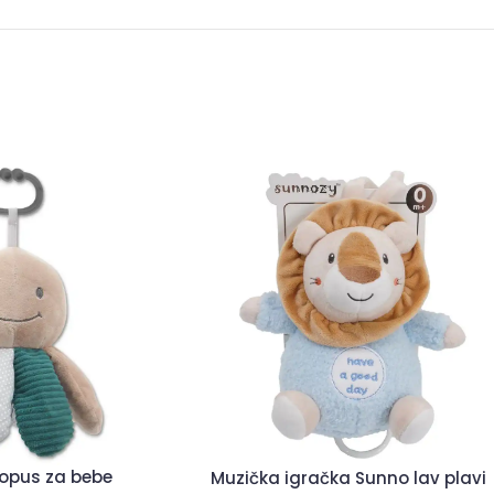
topus za bebe
Muzička igračka Sunno lav plavi