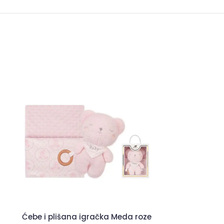
Ćebe i plišana igračka Meda roze
Vrteška za kr