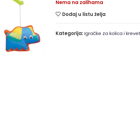
Nema na zalihama
Dodaj u listu želja
Kategorija:
Igračke za kolica i kreve