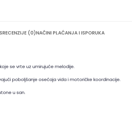
S
RECENZIJE (0)
NAČINI PLAĆANJA I ISPORUKA
oje se vrte uz umirujuće melodije.
ući poboljšanje osećaja vida i motoričke koordinacije.
utone u san.