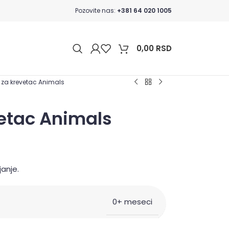
Pozovite nas:
+381 64 020 1005
0,00
RSD
 za krevetac Animals
vetac Animals
janje.
0+ meseci