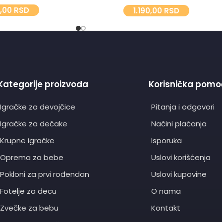
0,00
RSD
1.190,00
RSD
Kategorije proizvoda
Korisnička pomo
Igračke za devojčice
Pitanja i odgovori
Igračke za dečake
Načini plaćanja
Krupne igračke
Isporuka
Oprema za bebe
Uslovi korišćenja
Pokloni za prvi rođendan
Uslovi kupovine
Fotelje za decu
O nama
Zvečke za bebu
Kontakt