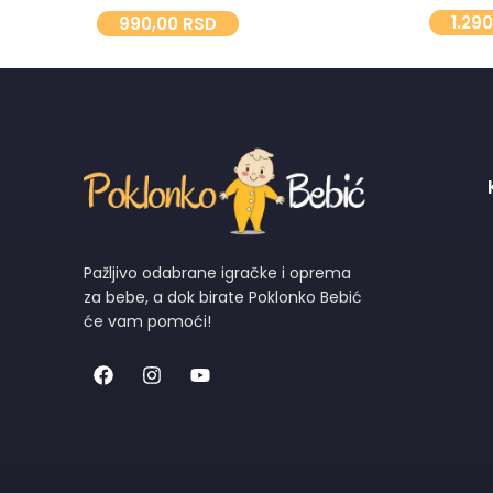
1.29
990,00
RSD
Pažljivo odabrane igračke i oprema
za bebe, a dok birate Poklonko Bebić
će vam pomoći!