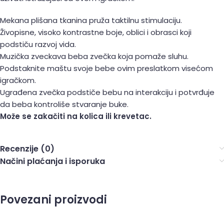
Mekana plišana tkanina pruža taktilnu stimulaciju.
Živopisne, visoko kontrastne boje, oblici i obrasci koji
podstiču razvoj vida.
Muzička zveckava beba zvečka koja pomaže sluhu.
Podstaknite maštu svoje bebe ovim preslatkom visećom
igračkom.
Ugrađena zvečka podstiče bebu na interakciju i potvrđuje
da beba kontroliše stvaranje buke.
Može se zakačiti na kolica ili krevetac.
Recenzije (0)
Načini plaćanja i isporuka
Povezani proizvodi