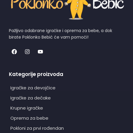
Pažljivo odabrane igračke i oprema za bebe, a dok
birate Poklonko Bebić će vam pomoći!
Kategorije proizvoda
Igračke za devojčice
Igračke za dečake
Krupne igračke
Oprema za bebe
Pokloni za prvi rođendan