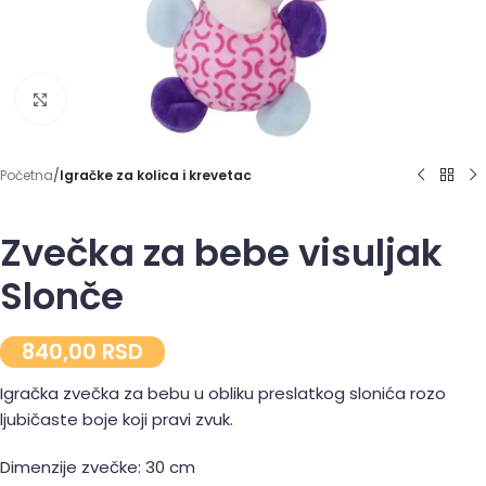
Click to enlarge
Početna
Igračke za kolica i krevetac
Zvečka za bebe visuljak
Slonče
840,00
RSD
Igračka zvečka za bebu u obliku preslatkog slonića rozo
ljubičaste boje koji pravi zvuk.
Dimenzije zvečke: 30 cm