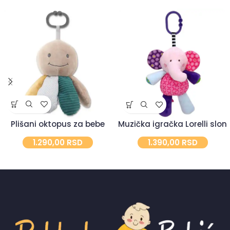
Plišani oktopus za bebe
Muzička igračka Lorelli slon
1.290,00
RSD
1.390,00
RSD