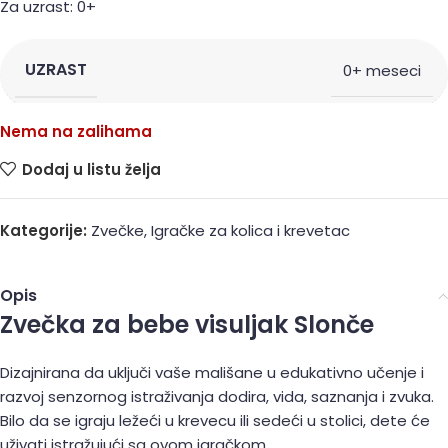
Za uzrast: 0+
UZRAST
0+ meseci
Nema na zalihama
Dodaj u listu želja
Kategorije:
Zvečke
,
Igračke za kolica i krevetac
Opis
Zvečka za bebe visuljak Slonče
Dizajnirana da uključi vaše mališane u edukativno učenje i
razvoj senzornog istraživanja dodira, vida, saznanja i zvuka.
Bilo da se igraju ležeći u krevecu ili sedeći u stolici, dete će
uživati istražujući sa ovom igračkom.